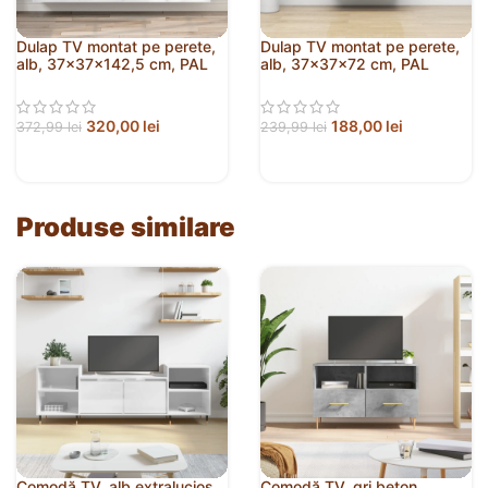
Dulap TV montat pe perete,
Dulap TV montat pe perete,
alb, 37x37x142,5 cm, PAL
alb, 37x37x72 cm, PAL
320,00
lei
188,00
lei
372,99
lei
239,99
lei
Produse similare
Comodă TV, alb extralucios,
Comodă TV, gri beton,