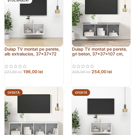
STOC EPUIZAT
Dulap TV montat pe perete,
Dulap TV montat pe perete,
alb extralucios, 37x37x72
gri beton, 37x37x107 cm,
cm, PAL
PAL
196,00
lei
254,00
lei
221,99
lei
306,99
lei
OFERTĂ
OFERTĂ