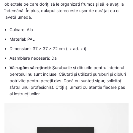
obiectele pe care doriți să le organizați frumos și să le aveți la
îndemână. În plus, dulapul stereo este ușor de curățat cu o
lavetă umedă.
Culoare: Alb
Material: PAL
Dimensiuni: 37 x 37 x 72 cm (l x ad. x î)
Asamblare necesară: Da
Vă rugăm să rețineți:
Șuruburile și diblurile pentru interiorul
peretelui nu sunt incluse. Căutați și utilizați șuruburi și dibluri
potrivite pentru pereții dvs. Dacă nu sunteți sigur, solicitați
sfatul unui profesionist. Citiți și urmați cu atenție fiecare pas
al instrucțiunilor.