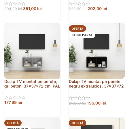
351,00
lei
202,00
lei
394,99
lei
228,99
lei
OFERTĂ
STOC EPUIZAT
Dulap TV montat pe perete,
Dulap TV montat pe perete,
gri beton, 37x37x72 cm, PAL
negru extralucios, 37x37x72
cm, PAL
177,99
lei
196,00
lei
213,99
lei
OFERTĂ
OFERTĂ