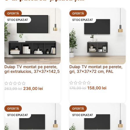
OFERTĂ
OFERTĂ
STOC EPUIZAT
STOC EPUIZAT
Dulap TV montat pe perete,
Dulap TV montat pe perete,
gri extralucios, 37x37x142,5
gri, 37x37x72 cm, PAL
cm, PAL
158,00
lei
236,00
lei
179,99
lei
263,99
lei
OFERTĂ
OFERTĂ
STOC EPUIZAT
STOC EPUIZAT