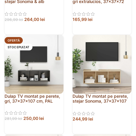
stejar Sonoma & alb
gri extralucios, 37x37x72
37x37x107 cm PAL
cm, PAL
264,00
lei
165,99
lei
296,99
lei
OFERTĂ
STOC EPUIZAT
Dulap TV montat pe perete,
Dulap TV montat pe perete,
gri, 37x37x107 cm, PAL
stejar Sonoma, 37x37x107
cm, PAL
250,00
lei
244,99
lei
281,99
lei