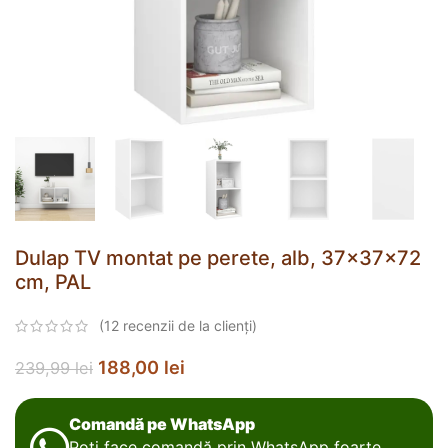
Dulap TV montat pe perete, alb, 37x37x72
cm, PAL
(
12
recenzii de la clienți)
188,00
lei
239,99
lei
Comandă pe WhatsApp
Poți face comandă prin WhatsApp foarte