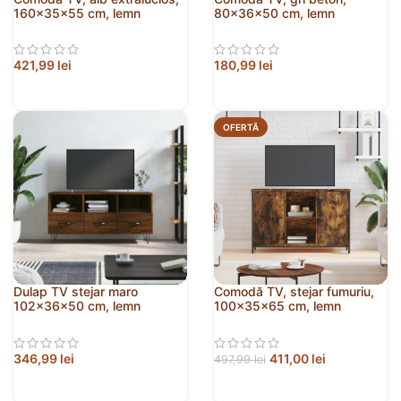
160x35x55 cm, lemn
80x36x50 cm, lemn
prelucrat
compozit
421,99
lei
180,99
lei
OFERTĂ
Dulap TV stejar maro
Comodă TV, stejar fumuriu,
102x36x50 cm, lemn
100x35x65 cm, lemn
prelucrat
compozit
346,99
lei
411,00
lei
497,99
lei