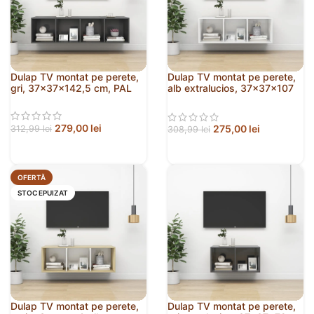
Dulap TV montat pe perete,
Dulap TV montat pe perete,
gri, 37x37x142,5 cm, PAL
alb extralucios, 37x37x107
cm, PAL
279,00
lei
275,00
lei
312,99
lei
308,99
lei
OFERTĂ
STOC EPUIZAT
Dulap TV montat pe perete,
Dulap TV montat pe perete,