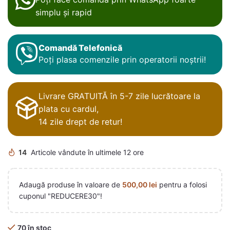
simplu și rapid
Comandă Telefonică
Poți plasa comenzile prin operatorii noștrii!
Livrare GRATUITĂ în 5-7 zile lucrătoare la
plata cu cardul,
14 zile drept de retur!
14
Articole vândute în ultimele 12 ore
Adaugă produse în valoare de
500,00
lei
pentru a folosi
cuponul "REDUCERE30"!
70 în stoc