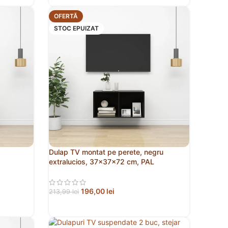
OFERTĂ
STOC EPUIZAT
Dulap TV montat pe perete, negru
extralucios, 37x37x72 cm, PAL
196,00
lei
213,99
lei
CITEȘTE MAI MULT