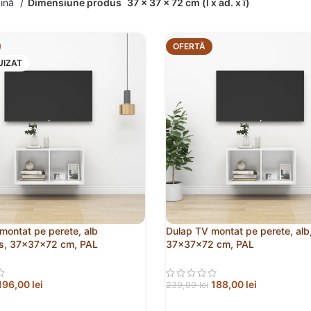
gină
Dimensiune produs
37 x 37 x 72 cm (l x ad. x î)
OFERTĂ
UIZAT
montat pe perete, alb
Dulap TV montat pe perete, alb
os, 37x37x72 cm, PAL
37x37x72 cm, PAL
196,00
lei
188,00
lei
239,99
lei
 MAI MULT
ADAUGĂ ÎN COȘ