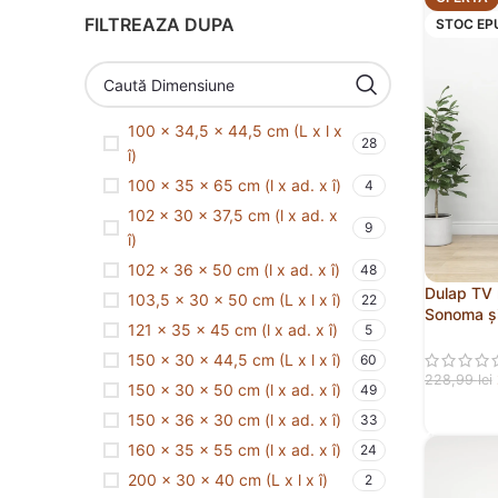
FILTREAZA DUPA
STOC EP
100 x 34,5 x 44,5 cm (L x l x
28
î)
100 x 35 x 65 cm (l x ad. x î)
4
102 x 30 x 37,5 cm (l x ad. x
9
î)
102 x 36 x 50 cm (l x ad. x î)
48
Dulap TV 
103,5 x 30 x 50 cm (L x l x î)
22
Sonoma ș
121 x 35 x 45 cm (l x ad. x î)
5
150 x 30 x 44,5 cm (L x l x î)
60
228,99
lei
150 x 30 x 50 cm (l x ad. x î)
49
CITEȘTE
150 x 36 x 30 cm (l x ad. x î)
33
160 x 35 x 55 cm (l x ad. x î)
24
200 x 30 x 40 cm (L x l x î)
2