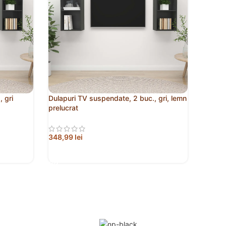
 gri
Dulapuri TV suspendate, 2 buc., gri, lemn
prelucrat
348,99
lei
CITEȘTE MAI MULT