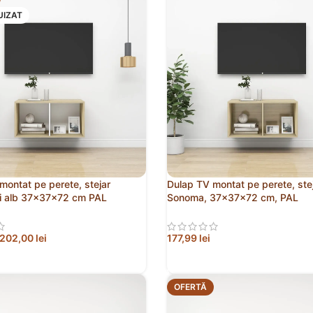
UIZAT
montat pe perete, stejar
Dulap TV montat pe perete, ste
i alb 37x37x72 cm PAL
Sonoma, 37x37x72 cm, PAL
202,00
lei
177,99
lei
 MAI MULT
ADAUGĂ ÎN COȘ
OFERTĂ