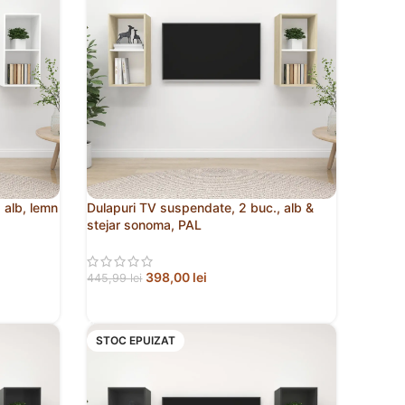
 alb, lemn
Dulapuri TV suspendate, 2 buc., alb &
stejar sonoma, PAL
398,00
lei
445,99
lei
CITEȘTE MAI MULT
STOC EPUIZAT