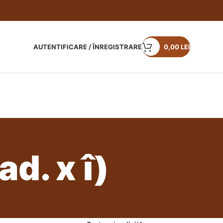
AUTENTIFICARE / ÎNREGISTRARE
0,00
LEI
ad. x î)