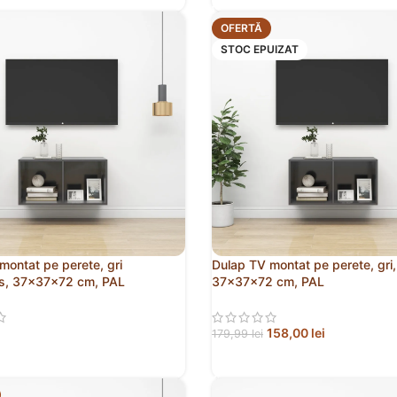
OFERTĂ
STOC EPUIZAT
montat pe perete, gri
Dulap TV montat pe perete, gri,
os, 37x37x72 cm, PAL
37x37x72 cm, PAL
158,00
lei
179,99
lei
 ÎN COȘ
CITEȘTE MAI MULT