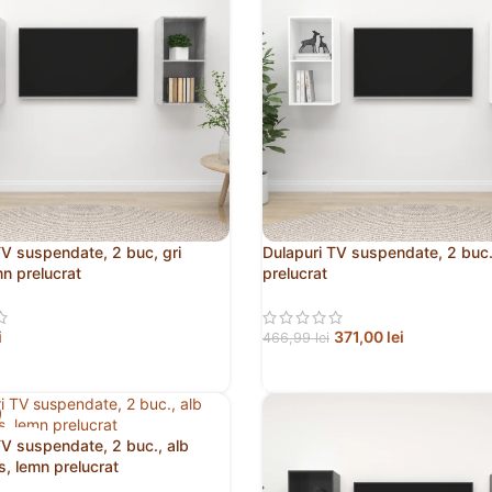
TV suspendate, 2 buc, gri
Dulapuri TV suspendate, 2 buc.
mn prelucrat
prelucrat
i
371,00
lei
466,99
lei
 ÎN COȘ
ADAUGĂ ÎN COȘ
UIZAT
TV suspendate, 2 buc., alb
s, lemn prelucrat