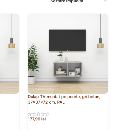
,
Dulap TV montat pe perete, gri beton,
37x37x72 cm, PAL
177,99
lei
ADAUGĂ ÎN COȘ