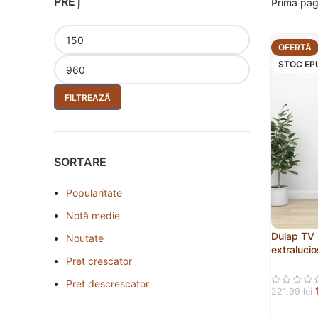
PREȚ
Prima pa
OFERTĂ
STOC EP
FILTREAZĂ
SORTARE
Popularitate
Notă medie
Dulap TV 
Noutate
extraluci
Pret crescator
Pret descrescator
221,99
lei
CITEȘTE