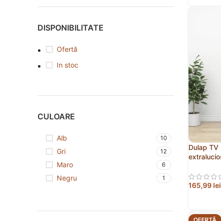
DISPONIBILITATE
Ofertă
In stoc
CULOARE
Alb
10
Dulap TV 
Gri
12
extraluci
Maro
6
Negru
1
165,99
lei
ADAUGĂ
OFERTĂ