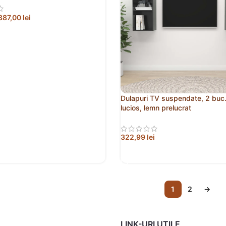
387,00
lei
 MAI MULT
Dulapuri TV suspendate, 2 buc.,
lucios, lemn prelucrat
322,99
lei
ADAUGĂ ÎN COȘ
1
2
→
LINK-URI UTILE