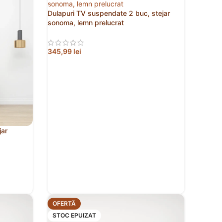
Dulapuri TV suspendate 2 buc, stejar
sonoma, lemn prelucrat
345,99
lei
ADAUGĂ ÎN COȘ
jar
OFERTĂ
STOC EPUIZAT