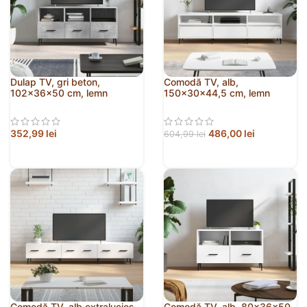
Dulap TV, gri beton,
Comodă TV, alb,
102x36x50 cm, lemn
150x30x44,5 cm, lemn
prelucrat
prelucrat
352,99
lei
486,00
lei
604,99
lei
Comodă TV, alb extralucios,
Comodă TV, alb, 80x36x50