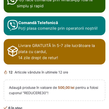
simplu și rapid
Comandă Telefonică
Poți plasa comenzile prin operatorii noștrii!
Livrare GRATUITĂ în 5-7 zile lucrătoare la
plata cu cardul,
14 zile drept de retur!
12
Articole vândute în ultimele 12 ore
Adaugă produse în valoare de
500,00
lei
pentru a folosi
cuponul "REDUCERE30"!
6 în stoc