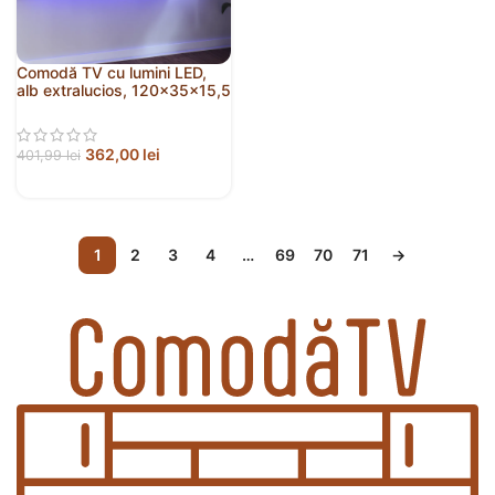
Comodă TV cu lumini LED,
alb extralucios, 120x35x15,5
cm
362,00
lei
401,99
lei
1
2
3
4
…
69
70
71
→