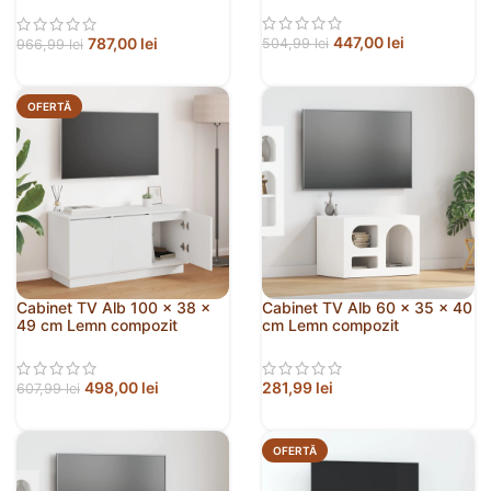
447,00
lei
787,00
lei
504,99
lei
966,99
lei
OFERTĂ
Cabinet TV Alb 100 x 38 x
Cabinet TV Alb 60 x 35 x 40
49 cm Lemn compozit
cm Lemn compozit
498,00
lei
281,99
lei
607,99
lei
OFERTĂ