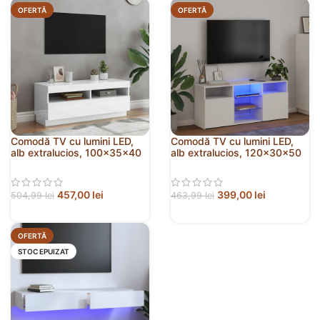
OFERTĂ
OFERTĂ
Comodă TV cu lumini LED,
Comodă TV cu lumini LED,
alb extralucios, 100x35x40
alb extralucios, 120x30x50
cm
cm
457,00
lei
399,00
lei
504,99
lei
463,99
lei
OFERTĂ
STOC EPUIZAT