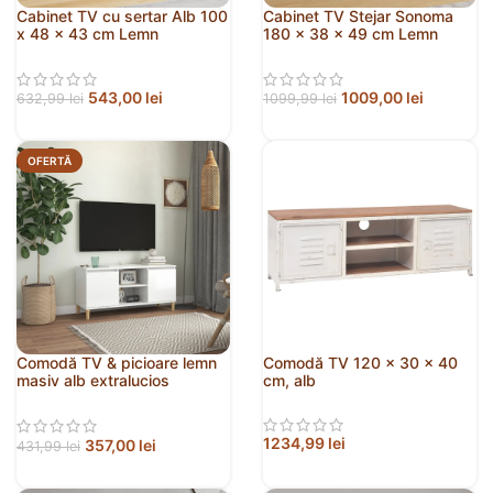
Cabinet TV cu sertar Alb 100
Cabinet TV Stejar Sonoma
x 48 x 43 cm Lemn
180 x 38 x 49 cm Lemn
compozit
compozit
543,00
lei
1009,00
lei
632,99
lei
1099,99
lei
OFERTĂ
Comodă TV & picioare lemn
Comodă TV 120 x 30 x 40
masiv alb extralucios
cm, alb
103,5x35x50 cm
1234,99
lei
357,00
lei
431,99
lei