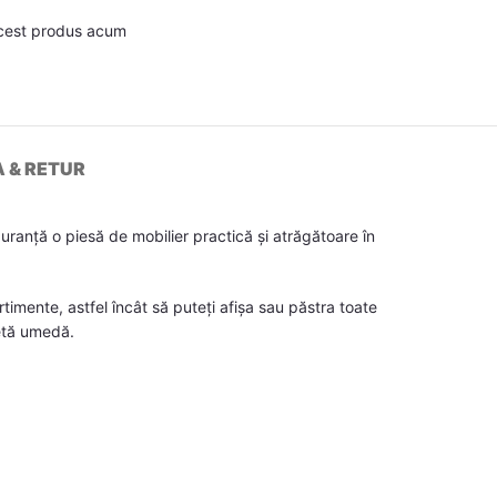
cest produs acum
A & RETUR
ranță o piesă de mobilier practică și atrăgătoare în
imente, astfel încât să puteți afișa sau păstra toate
vetă umedă.