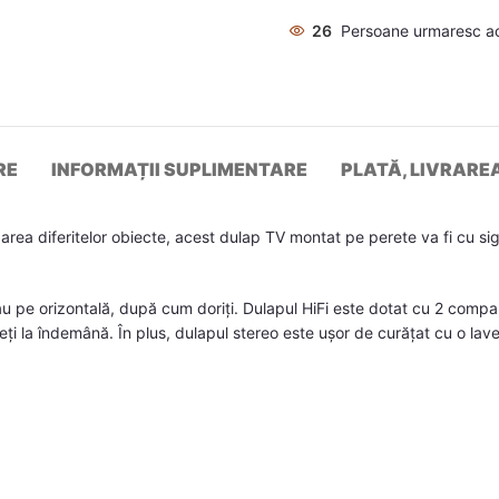
26
Persoane urmaresc a
RE
INFORMAȚII SUPLIMENTARE
PLATĂ, LIVRARE
ea diferitelor obiecte, acest dulap TV montat pe perete va fi cu sigu
u pe orizontală, după cum doriți. Dulapul HiFi este dotat cu 2 compart
aveți la îndemână. În plus, dulapul stereo este ușor de curățat cu o la