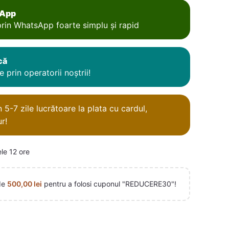
sApp
rin WhatsApp foarte simplu și rapid
că
 prin operatorii noștrii!
5-7 zile lucrătoare la plata cu cardul,
r!
ele 12 ore
de
500,00
lei
pentru a folosi cuponul "REDUCERE30"!