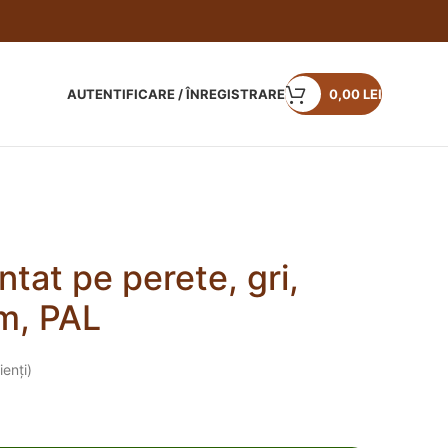
AUTENTIFICARE / ÎNREGISTRARE
0,00
LEI
tat pe perete, gri,
m, PAL
ienți)