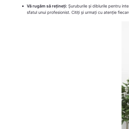
Vă rugăm să rețineți:
Șuruburile și diblurile pentru inter
sfatul unui profesionist. Citiți și urmați cu atenție fiecar