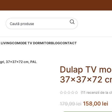
LIVING
COMODE TV DORMITOR
BLOG
CONTACT
 gri, 37x37x72 cm, PAL
Dulap TV mon
37x37x72 c
(
11
recenzii de la cl
158,00
lei
179,99
lei