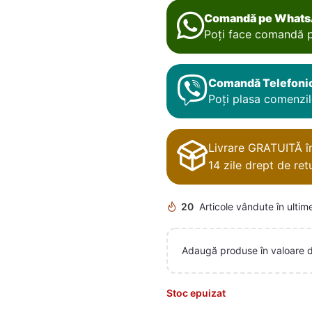
Comandă pe What
Poți face comandă p
Comandă Telefoni
Poți plasa comenzile
Livrare GRATUITĂ în 
14 zile drept de retu
20
Articole vândute în ultim
Adaugă produse în valoare 
Stoc epuizat