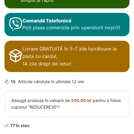
Comandă Telefonică
Poți plasa comenzile prin operatorii noștrii!
Livrare GRATUITĂ în 5-7 zile lucrătoare la
plata cu cardul,
14 zile drept de retur!
15
Articole vândute în ultimele 12 ore
Adaugă produse în valoare de
500,00
lei
pentru a folosi
cuponul "REDUCERE30"!
77 în stoc