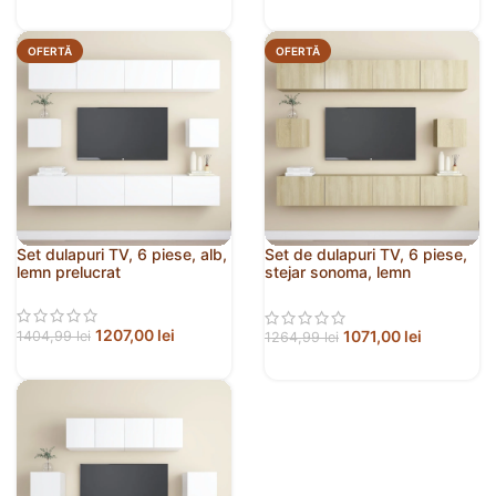
OFERTĂ
OFERTĂ
Set dulapuri TV, 6 piese, alb,
Set de dulapuri TV, 6 piese,
lemn prelucrat
stejar sonoma, lemn
prelucrat
1207,00
lei
1071,00
lei
1404,99
lei
1264,99
lei