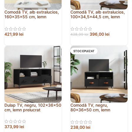
Comodă TV, alb extralucios,
Comodă TV, alb extralucios,
160x35x55 cm, lemn
100×34,5×44,5 cm, lemn
prelucrat
prelucrat
421,99
lei
396,00
lei
438,99
lei
STOC EPUIZAT
Dulap TV, negru, 102x36x50
Comodă TV, negru,
cm, lemn prelucrat
80x36x50 cm, lemn
prelucrat
373,99
lei
238,00
lei