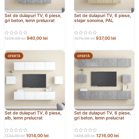
Set de dulapuri TV, 6 piese,
Set de dulapuri TV, 6 piese,
gri beton, lemn prelucrat
stejar sonoma, PAL
940,00
lei
937,00
lei
1225,99
lei
1075,99
lei
OFERTĂ
OFERTĂ
Set de dulapuri TV, 6 piese,
Set de dulapuri TV, 6 piese,
alb, lemn prelucrat
gri beton, lemn prelucrat
1014,00
lei
1216,00
lei
1134,99
lei
1498,99
lei