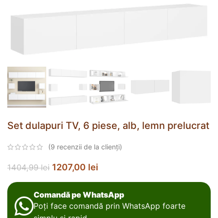
Set dulapuri TV, 6 piese, alb, lemn prelucrat
(
9
recenzii de la clienți)
1207,00
lei
1404,99
lei
Comandă pe WhatsApp
Poți face comandă prin WhatsApp foarte
simplu și rapid