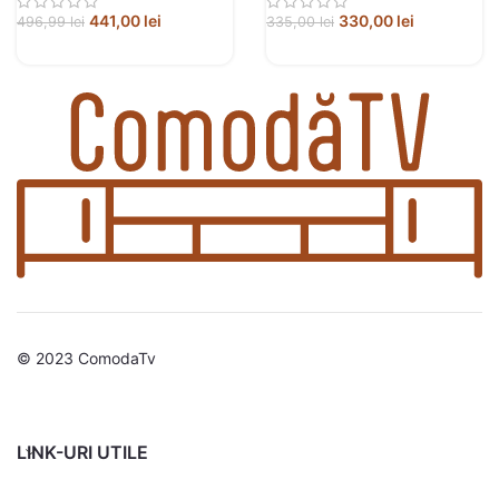
441,00
lei
330,00
lei
496,99
lei
335,00
lei
© 2023 ComodaTv
LINK-URI UTILE