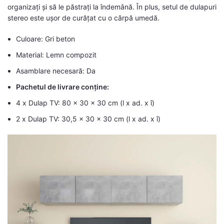
organizați și să le păstrați la îndemână. În plus, setul de dulapuri
stereo este ușor de curățat cu o cârpă umedă.
Culoare: Gri beton
Material: Lemn compozit
Asamblare necesară: Da
Pachetul de livrare conține:
4 x Dulap TV: 80 x 30 x 30 cm (l x ad. x î)
2 x Dulap TV: 30,5 x 30 x 30 cm (l x ad. x î)