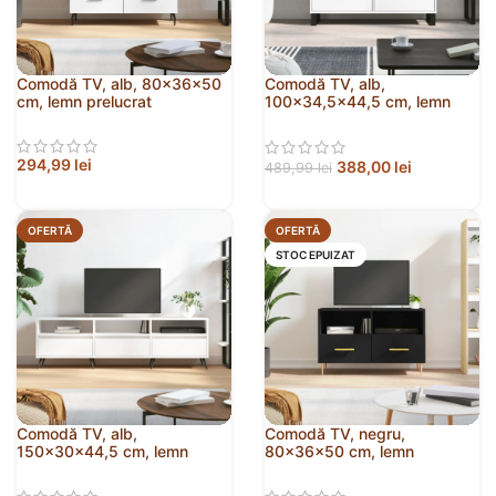
Comodă TV, alb, 80x36x50
Comodă TV, alb,
cm, lemn prelucrat
100×34,5×44,5 cm, lemn
prelucrat
294,99
lei
388,00
lei
489,99
lei
OFERTĂ
OFERTĂ
STOC EPUIZAT
Comodă TV, alb,
Comodă TV, negru,
150x30x44,5 cm, lemn
80x36x50 cm, lemn
prelucrat
prelucrat