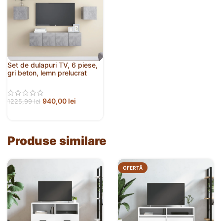
Set de dulapuri TV, 6 piese,
gri beton, lemn prelucrat
940,00
lei
1225,99
lei
Produse similare
OFERTĂ