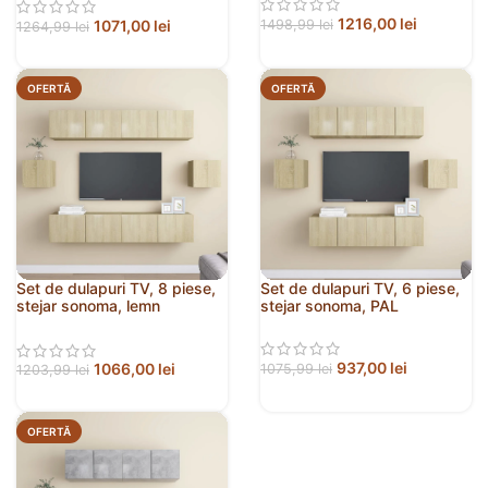
1216,00
lei
1071,00
lei
1498,99
lei
1264,99
lei
OFERTĂ
OFERTĂ
Set de dulapuri TV, 8 piese,
Set de dulapuri TV, 6 piese,
stejar sonoma, lemn
stejar sonoma, PAL
prelucrat
937,00
lei
1066,00
lei
1075,99
lei
1203,99
lei
OFERTĂ