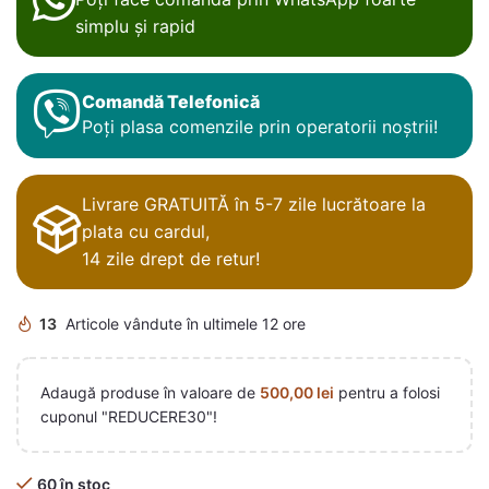
simplu și rapid
Comandă Telefonică
Poți plasa comenzile prin operatorii noștrii!
Livrare GRATUITĂ în 5-7 zile lucrătoare la
plata cu cardul,
14 zile drept de retur!
13
Articole vândute în ultimele 12 ore
Adaugă produse în valoare de
500,00
lei
pentru a folosi
cuponul "REDUCERE30"!
60 în stoc