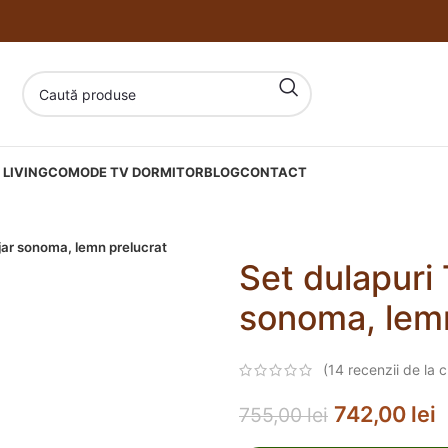
LIVING
COMODE TV DORMITOR
BLOG
CONTACT
ejar sonoma, lemn prelucrat
Set dulapuri 
sonoma, lemn
(
14
recenzii de la cl
742,00
lei
755,00
lei