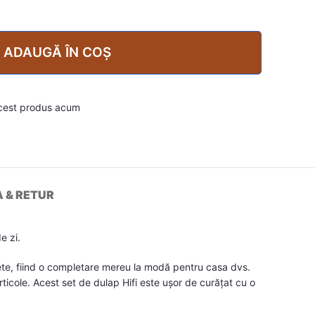
ADAUGĂ ÎN COȘ
cest produs acum
A & RETUR
e zi.
rete, fiind o completare mereu la modă pentru casa dvs.
rticole. Acest set de dulap Hifi este ușor de curățat cu o