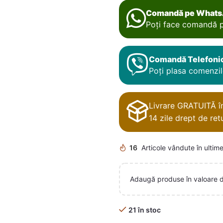
Comandă pe What
Poți face comandă p
Comandă Telefoni
Poți plasa comenzile
Livrare GRATUITĂ în 
14 zile drept de retu
16
Articole vândute în ultime
Adaugă produse în valoare 
21 în stoc