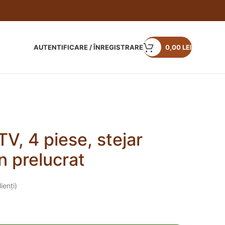
AUTENTIFICARE / ÎNREGISTRARE
0,00
LEI
TV, 4 piese, stejar
 prelucrat
ienți)