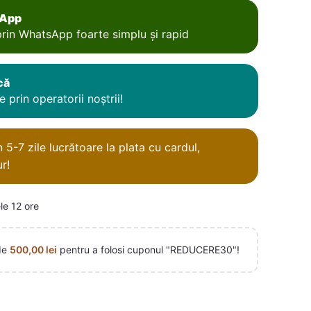
sApp
rin WhatsApp foarte simplu și rapid
că
 prin operatorii noștrii!
5-7 zile lucrătoare la plata cu cardul,
r!
le 12 ore
de
500,00
lei
pentru a folosi cuponul "REDUCERE30"!