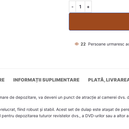
22
Persoane urmaresc a
RE
INFORMAȚII SUPLIMENTARE
PLATĂ, LIVRARE
mare de depozitare, va deveni un punct de atracție al camerei dvs. d
elucrat, fiind robust și stabil. Acest set de dulap este atașat de pe
 pentru depozitarea tuturor revistelor dvs., a DVD-urilor sau a altor a