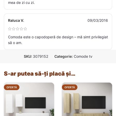
mea de zi cu zi.
Raluca V.
09/03/2016
Comoda este o capodoperă de design – mă simt privilegiat
să o am.
SKU:
3079152
Categorie:
Comode tv
S-ar putea să-ți placă și…
OFERTĂ
OFERTĂ