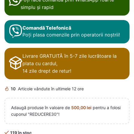
simplu și rapid
Comandă Telefonică
Poți plasa comenzile prin operatorii noștrii!
Livrare GRATUITĂ în 5-7 zile lucrătoare la
plata cu cardul,
14 zile drept de retur!
10
Articole vândute în ultimele 12 ore
Adaugă produse în valoare de
500,00
lei
pentru a folosi
cuponul "REDUCERE30"!
119 în stoc