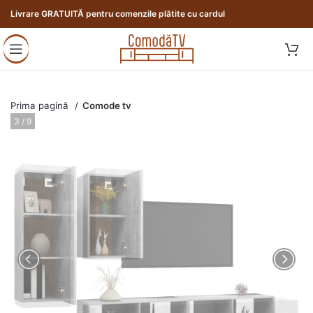
Livrare GRATUITĂ pentru comenzile plătite cu cardul
Prima pagină
Comode tv
3 / 9