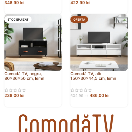
346,99
lei
422,99
lei
STOC EPUIZAT
OFERTĂ
Comodă TV, negru,
Comodă TV, alb,
80x36x50 cm, lemn
150x30x44,5 cm, lemn
prelucrat
prelucrat
238,00
lei
486,00
lei
604,99
lei