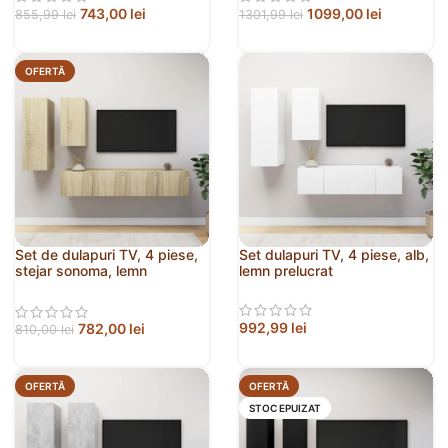
743,00
lei
1099,00
lei
855,99
lei
1301,99
lei
OFERTĂ
Set de dulapuri TV, 4 piese,
Set dulapuri TV, 4 piese, alb,
stejar sonoma, lemn
lemn prelucrat
prelucrat
992,99
lei
782,00
lei
810,00
lei
OFERTĂ
OFERTĂ
STOC EPUIZAT