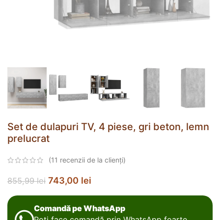
Set de dulapuri TV, 4 piese, gri beton, lemn
prelucrat
(
11
recenzii de la clienți)
743,00
lei
855,99
lei
Comandă pe WhatsApp
Poți face comandă prin WhatsApp foarte