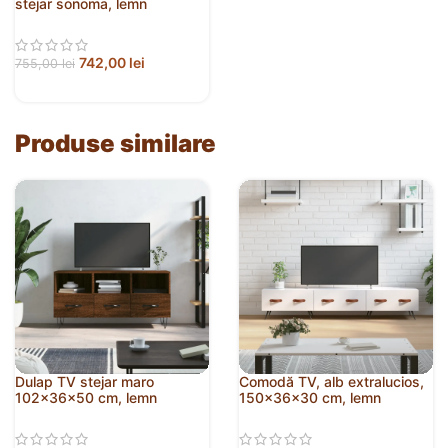
stejar sonoma, lemn
prelucrat
742,00
lei
755,00
lei
Produse similare
Dulap TV stejar maro
Comodă TV, alb extralucios,
102x36x50 cm, lemn
150x36x30 cm, lemn
prelucrat
prelucrat