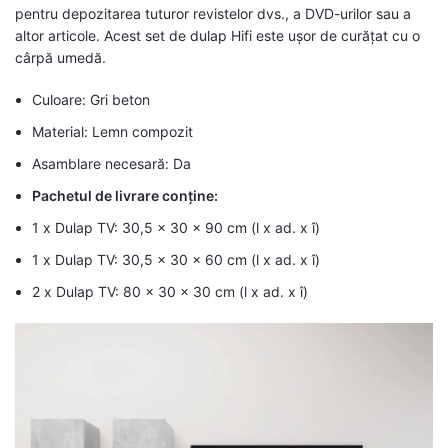
pentru depozitarea tuturor revistelor dvs., a DVD-urilor sau a
altor articole. Acest set de dulap Hifi este ușor de curățat cu o
cârpă umedă.
Culoare: Gri beton
Material: Lemn compozit
Asamblare necesară: Da
Pachetul de livrare conține:
1 x Dulap TV: 30,5 x 30 x 90 cm (l x ad. x î)
1 x Dulap TV: 30,5 x 30 x 60 cm (l x ad. x î)
2 x Dulap TV: 80 x 30 x 30 cm (l x ad. x î)