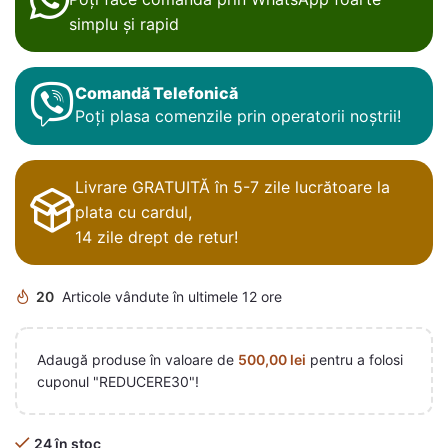
simplu și rapid
Comandă Telefonică
Poți plasa comenzile prin operatorii noștrii!
Livrare GRATUITĂ în 5-7 zile lucrătoare la
plata cu cardul,
14 zile drept de retur!
20
Articole vândute în ultimele 12 ore
Adaugă produse în valoare de
500,00
lei
pentru a folosi
cuponul "REDUCERE30"!
24 în stoc