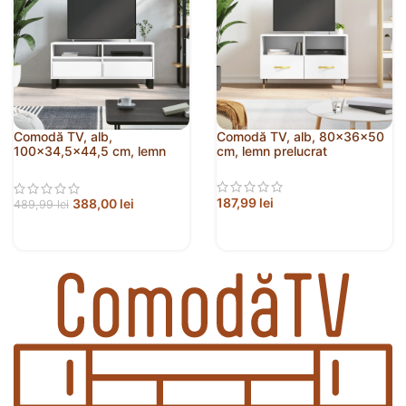
Comodă TV, alb,
Comodă TV, alb, 80x36x50
100×34,5×44,5 cm, lemn
cm, lemn prelucrat
prelucrat
187,99
lei
388,00
lei
489,99
lei