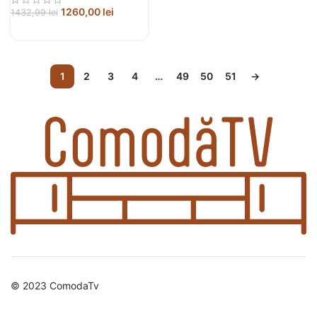
1260,00
lei
1432,99
lei
1
2
3
4
…
49
50
51
→
© 2023 ComodaTv