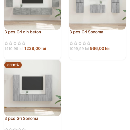
3 pcs Gri din beton
3 pcs Gri Sonoma
1239,00
lei
966,00
lei
1410,99
lei
1099,99
lei
OFERTĂ
3 pcs Gri Sonoma