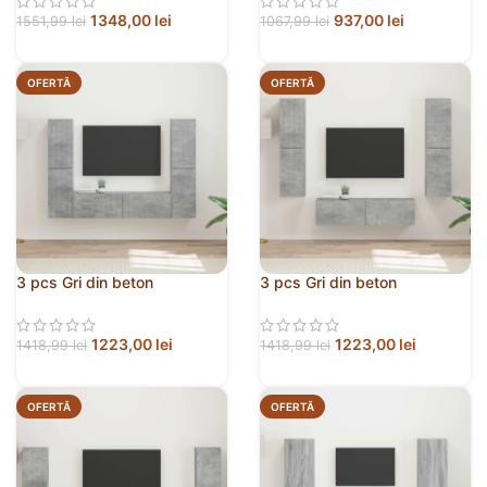
1348,00
lei
937,00
lei
1551,99
lei
1067,99
lei
OFERTĂ
OFERTĂ
3 pcs Gri din beton
3 pcs Gri din beton
1223,00
lei
1223,00
lei
1418,99
lei
1418,99
lei
OFERTĂ
OFERTĂ