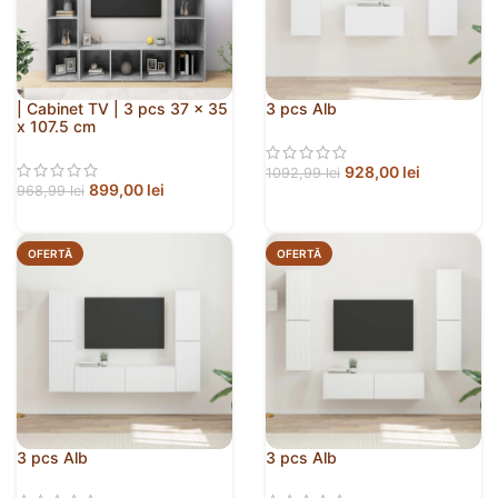
| Cabinet TV | 3 pcs 37 x 35
3 pcs Alb
x 107.5 cm
928,00
lei
1092,99
lei
899,00
lei
968,99
lei
OFERTĂ
OFERTĂ
3 pcs Alb
3 pcs Alb