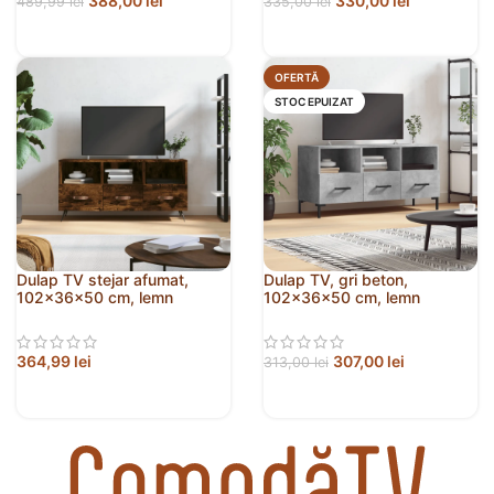
388,00
lei
330,00
lei
489,99
lei
335,00
lei
OFERTĂ
STOC EPUIZAT
Dulap TV stejar afumat,
Dulap TV, gri beton,
102x36x50 cm, lemn
102x36x50 cm, lemn
prelucrat
prelucrat
364,99
lei
307,00
lei
313,00
lei