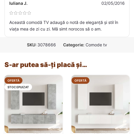
Iuliana J.
02/05/2016
Această comodă TV adaugă o notă de eleganță și stil în
viața mea de zi cu zi. Mă simt norocos să o am.
SKU:
3078666
Categorie:
Comode tv
S-ar putea să-ți placă și…
OFERTĂ
OFERTĂ
STOC EPUIZAT