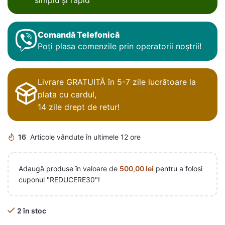
Comandă Telefonică
Poți plasa comenzile prin operatorii noștrii!
Livrare GRATUITĂ în 5-7 zile lucrătoare la
plata cu cardul,
14 zile drept de retur!
16
Articole vândute în ultimele 12 ore
Adaugă produse în valoare de
500,00
lei
pentru a folosi
cuponul "REDUCERE30"!
2 în stoc