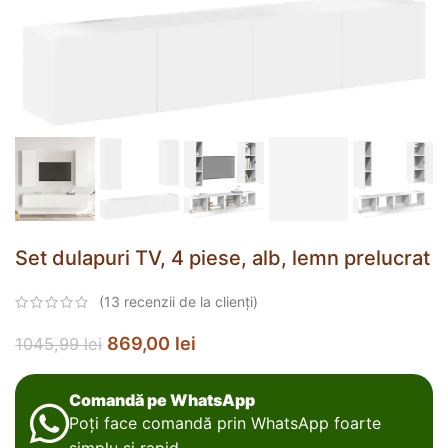
Set dulapuri TV, 4 piese, alb, lemn prelucrat
(
13
recenzii de la clienți)
869,00
lei
1045,99
lei
Comandă pe WhatsApp
Poți face comandă prin WhatsApp foarte
simplu și rapid