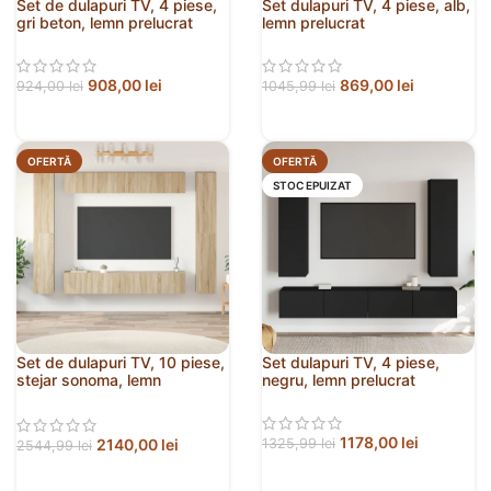
Set de dulapuri TV, 4 piese,
Set dulapuri TV, 4 piese, alb,
gri beton, lemn prelucrat
lemn prelucrat
908,00
lei
869,00
lei
924,00
lei
1045,99
lei
OFERTĂ
OFERTĂ
STOC EPUIZAT
Set de dulapuri TV, 10 piese,
Set dulapuri TV, 4 piese,
stejar sonoma, lemn
negru, lemn prelucrat
prelucrat
1178,00
lei
2140,00
lei
1325,99
lei
2544,99
lei