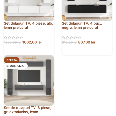
Set dulapuri TV, 4 piese, alb,
Set dulapuri TV, 4 buc.,
lemn prelucrat
negru, lemn prelucrat
1002,00
lei
867,00
lei
1260,99
lei
912,00
lei
OFERTĂ
STOC EPUIZAT
Set de dulapuri TV, 6 piese,
gri extralucios, lemn
prelucrat