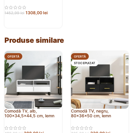
1308,00
lei
1452,99
lei
Produse similare
OFERTĂ
OFERTĂ
STOC EPUIZAT
Comodă TV, alb,
Comodă TV, negru,
100×34,5×44,5 cm, lemn
80x36x50 cm, lemn
prelucrat
prelucrat