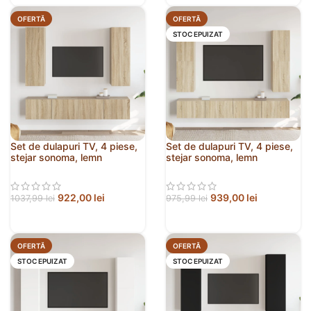
OFERTĂ
OFERTĂ
STOC EPUIZAT
Set de dulapuri TV, 4 piese,
Set de dulapuri TV, 4 piese,
stejar sonoma, lemn
stejar sonoma, lemn
prelucrat
prelucrat
922,00
lei
939,00
lei
1037,99
lei
975,99
lei
OFERTĂ
OFERTĂ
STOC EPUIZAT
STOC EPUIZAT