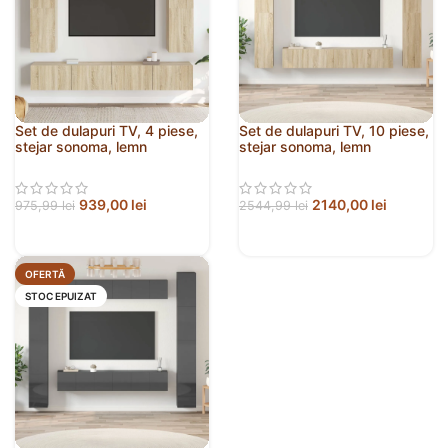
Set de dulapuri TV, 4 piese,
Set de dulapuri TV, 10 piese,
stejar sonoma, lemn
stejar sonoma, lemn
prelucrat
prelucrat
939,00
lei
2140,00
lei
975,99
lei
2544,99
lei
OFERTĂ
STOC EPUIZAT