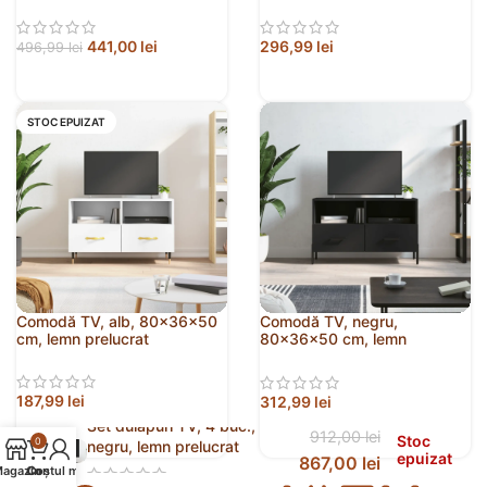
441,00
lei
296,99
lei
496,99
lei
STOC EPUIZAT
Comodă TV, alb, 80x36x50
Comodă TV, negru,
cm, lemn prelucrat
80x36x50 cm, lemn
prelucrat
187,99
lei
312,99
lei
Set dulapuri TV, 4 buc.,
912,00
lei
Stoc
0
negru, lemn prelucrat
epuizat
867,00
lei
agazin
Contul meu
Coș