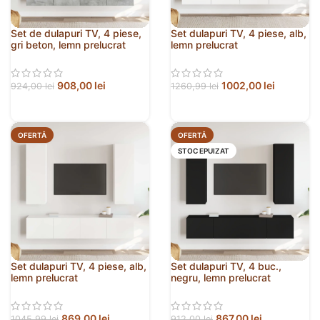
Set de dulapuri TV, 4 piese,
Set dulapuri TV, 4 piese, alb,
gri beton, lemn prelucrat
lemn prelucrat
908,00
lei
1002,00
lei
924,00
lei
1260,99
lei
OFERTĂ
OFERTĂ
STOC EPUIZAT
Set dulapuri TV, 4 piese, alb,
Set dulapuri TV, 4 buc.,
lemn prelucrat
negru, lemn prelucrat
869,00
lei
867,00
lei
1045,99
lei
912,00
lei