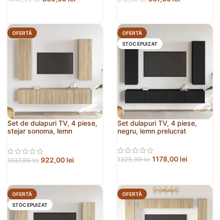
OFERTĂ
OFERTĂ
STOC EPUIZAT
Set de dulapuri TV, 4 piese,
Set dulapuri TV, 4 piese,
stejar sonoma, lemn
negru, lemn prelucrat
prelucrat
1178,00
lei
922,00
lei
1325,99
lei
1037,99
lei
OFERTĂ
OFERTĂ
STOC EPUIZAT