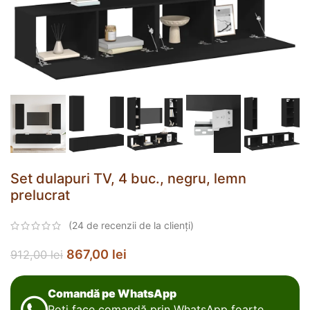
Set dulapuri TV, 4 buc., negru, lemn
prelucrat
(
24
de recenzii de la clienți)
867,00
lei
912,00
lei
Comandă pe WhatsApp
Poți face comandă prin WhatsApp foarte