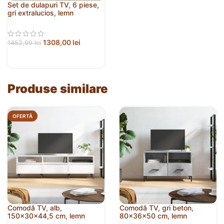
Set de dulapuri TV, 6 piese,
gri extralucios, lemn
prelucrat
1308,00
lei
1452,99
lei
Produse similare
OFERTĂ
Comodă TV, alb,
Comodă TV, gri beton,
150x30x44,5 cm, lemn
80x36x50 cm, lemn
prelucrat
compozit