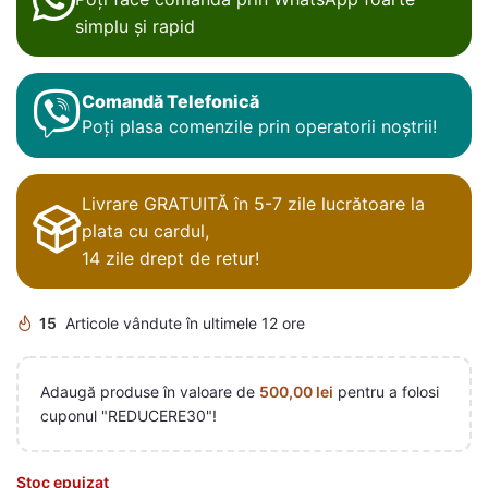
simplu și rapid
Comandă Telefonică
Poți plasa comenzile prin operatorii noștrii!
Livrare GRATUITĂ în 5-7 zile lucrătoare la
plata cu cardul,
14 zile drept de retur!
15
Articole vândute în ultimele 12 ore
Adaugă produse în valoare de
500,00
lei
pentru a folosi
cuponul "REDUCERE30"!
Stoc epuizat