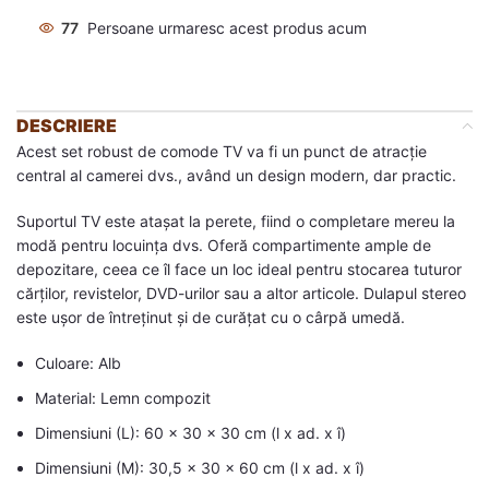
77
Persoane urmaresc acest produs acum
DESCRIERE
Acest set robust de comode TV va fi un punct de atracție
central al camerei dvs., având un design modern, dar practic.
Suportul TV este atașat la perete, fiind o completare mereu la
modă pentru locuința dvs. Oferă compartimente ample de
depozitare, ceea ce îl face un loc ideal pentru stocarea tuturor
cărților, revistelor, DVD-urilor sau a altor articole. Dulapul stereo
este ușor de întreținut și de curățat cu o cârpă umedă.
Culoare: Alb
Material: Lemn compozit
Dimensiuni (L): 60 x 30 x 30 cm (l x ad. x î)
Dimensiuni (M): 30,5 x 30 x 60 cm (l x ad. x î)