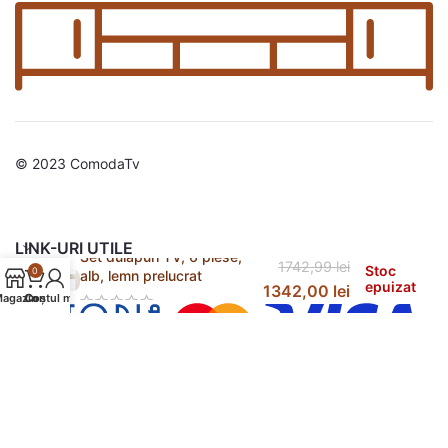
© 2023 ComodaTv
LINK-URI UTILE
Set dulapuri TV, 6 piese,
1742,99
lei
Stoc
0
alb, lemn prelucrat
epuizat
1342,00
lei
agazin
Contul meu
Coș