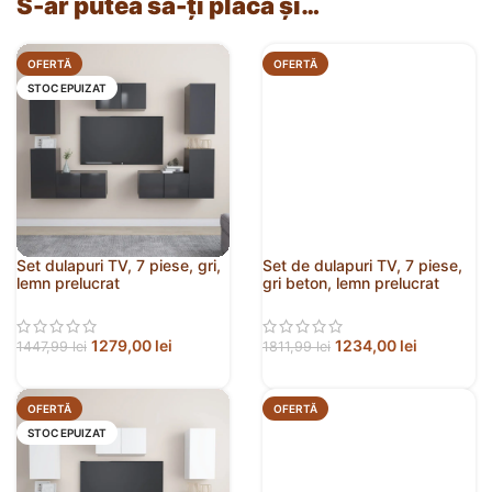
S-ar putea să-ți placă și…
OFERTĂ
OFERTĂ
STOC EPUIZAT
Set dulapuri TV, 7 piese, gri,
Set de dulapuri TV, 7 piese,
lemn prelucrat
gri beton, lemn prelucrat
1279,00
lei
1234,00
lei
1447,99
lei
1811,99
lei
OFERTĂ
OFERTĂ
STOC EPUIZAT