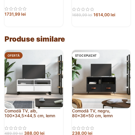
prelucrat
1731,99
lei
1614,00
lei
1689,99
lei
Produse similare
OFERTĂ
STOC EPUIZAT
Comodă TV, alb,
Comodă TV, negru,
100×34,5×44,5 cm, lemn
80x36x50 cm, lemn
prelucrat
prelucrat
388,00
lei
238,00
lei
489,99
lei