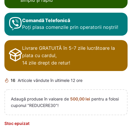
Comandă Telefonică
Poți plasa comenzile prin operatorii noștrii!
Livrare GRATUITĂ în 5-7 zile lucrătoare la
plata cu cardul,
14 zile drept de retur!
16
Articole vândute în ultimele 12 ore
Adaugă produse în valoare de
500,00
lei
pentru a folosi
cuponul "REDUCERE30"!
Stoc epuizat