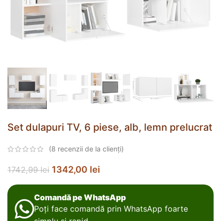
Set dulapuri TV, 6 piese, alb, lemn prelucrat
(
8
recenzii de la clienți)
1342,00
lei
1742,99
lei
Comandă pe WhatsApp
Poți face comandă prin WhatsApp foarte
simplu și rapid