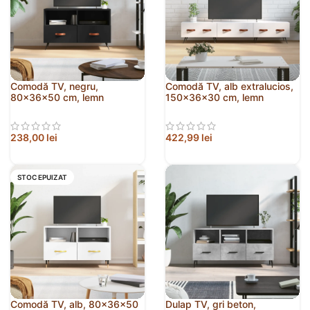
Comodă TV, negru,
Comodă TV, alb extralucios,
80x36x50 cm, lemn
150x36x30 cm, lemn
prelucrat
prelucrat
238,00
lei
422,99
lei
STOC EPUIZAT
Comodă TV, alb, 80x36x50
Dulap TV, gri beton,