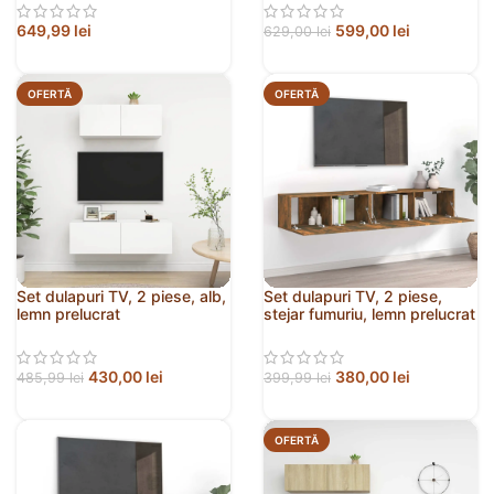
649,99
lei
599,00
lei
629,00
lei
OFERTĂ
OFERTĂ
Set dulapuri TV, 2 piese, alb,
Set dulapuri TV, 2 piese,
lemn prelucrat
stejar fumuriu, lemn prelucrat
430,00
lei
380,00
lei
485,99
lei
399,99
lei
OFERTĂ