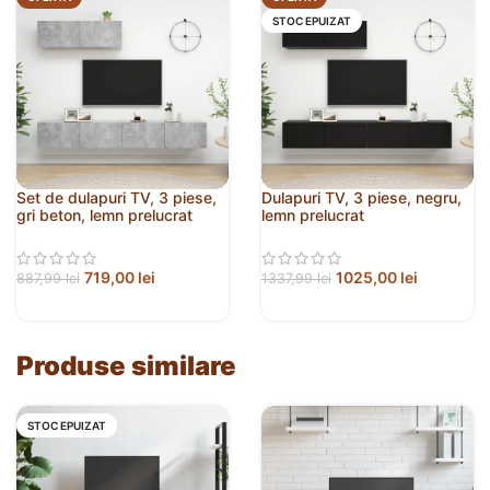
STOC EPUIZAT
Set de dulapuri TV, 3 piese,
Dulapuri TV, 3 piese, negru,
gri beton, lemn prelucrat
lemn prelucrat
719,00
lei
1025,00
lei
887,99
lei
1337,99
lei
Produse similare
STOC EPUIZAT