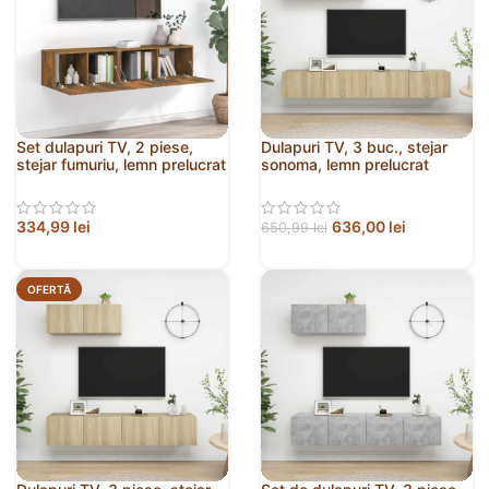
Set dulapuri TV, 2 piese,
Dulapuri TV, 3 buc., stejar
stejar fumuriu, lemn prelucrat
sonoma, lemn prelucrat
334,99
lei
636,00
lei
650,99
lei
OFERTĂ