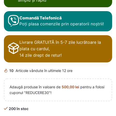
Comandă Telefonică
Poți plasa comenzile prin operatorii noștrii!
Livrare GRATUITĂ în 5-7 zile lucrătoare la
plata cu cardul,
14 zile drept de retur!
10
Articole vândute în ultimele 12 ore
Adaugă produse în valoare de
500,00
lei
pentru a folosi
cuponul "REDUCERE30"!
200 în stoc