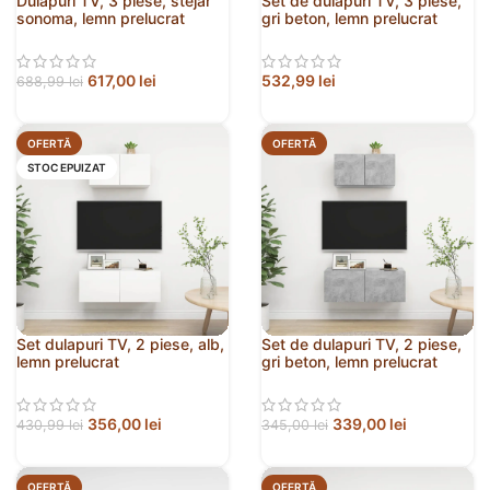
Dulapuri TV, 3 piese, stejar
Set de dulapuri TV, 3 piese,
sonoma, lemn prelucrat
gri beton, lemn prelucrat
617,00
lei
532,99
lei
688,99
lei
OFERTĂ
OFERTĂ
STOC EPUIZAT
Set dulapuri TV, 2 piese, alb,
Set de dulapuri TV, 2 piese,
lemn prelucrat
gri beton, lemn prelucrat
356,00
lei
339,00
lei
430,99
lei
345,00
lei
OFERTĂ
OFERTĂ