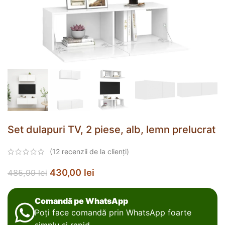
Set dulapuri TV, 2 piese, alb, lemn prelucrat
(
12
recenzii de la clienți)
430,00
lei
485,99
lei
Comandă pe WhatsApp
Poți face comandă prin WhatsApp foarte
simplu și rapid