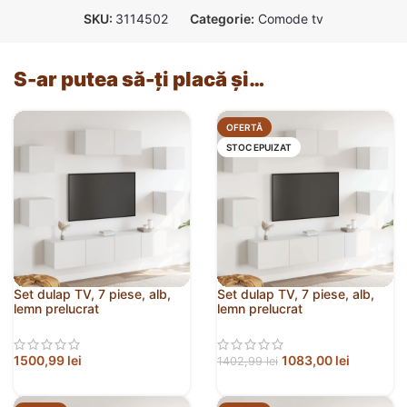
SKU:
3114502
Categorie:
Comode tv
S-ar putea să-ți placă și…
OFERTĂ
STOC EPUIZAT
Set dulap TV, 7 piese, alb,
Set dulap TV, 7 piese, alb,
lemn prelucrat
lemn prelucrat
1500,99
lei
1083,00
lei
1402,99
lei