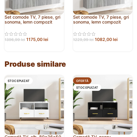
Set comode TV, 7 piese, gri
Set comode TV, 7 piese, gri
sonoma, lemn compozit
sonoma, lemn compozit
1175,00
lei
1082,00
lei
1396,99
lei
1229,99
lei
Produse similare
STOC EPUIZAT
OFERTĂ
STOC EPUIZAT
Comodă TV, alb, 80x36x50
Comodă TV, negru,