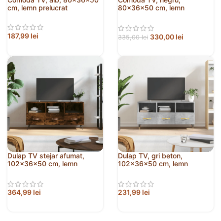
cm, lemn prelucrat
80x36x50 cm, lemn
prelucrat
187,99
lei
330,00
lei
335,00
lei
Dulap TV stejar afumat,
Dulap TV, gri beton,
102x36x50 cm, lemn
102x36x50 cm, lemn
prelucrat
prelucrat
364,99
lei
231,99
lei