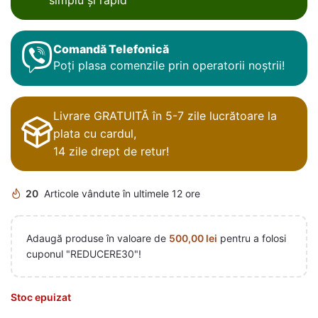
Comandă Telefonică
Poți plasa comenzile prin operatorii noștrii!
Livrare GRATUITĂ în 5-7 zile lucrătoare la
plata cu cardul,
14 zile drept de retur!
20
Articole vândute în ultimele 12 ore
Adaugă produse în valoare de
500,00
lei
pentru a folosi
cuponul "REDUCERE30"!
Stoc epuizat