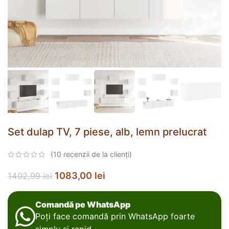
Set dulap TV, 7 piese, alb, lemn prelucrat
(
10
recenzii de la clienți)
1083,00
lei
1402,99
lei
Comandă pe WhatsApp
Poți face comandă prin WhatsApp foarte
simplu și rapid