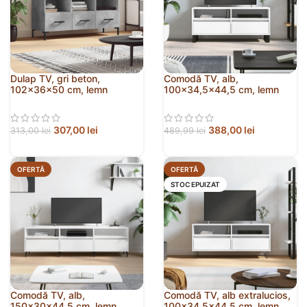
Dulap TV, gri beton,
Comodă TV, alb,
102x36x50 cm, lemn
100×34,5×44,5 cm, lemn
prelucrat
prelucrat
307,00
lei
388,00
lei
313,00
lei
489,99
lei
OFERTĂ
OFERTĂ
STOC EPUIZAT
Comodă TV, alb,
Comodă TV, alb extralucios,
150x30x44,5 cm, lemn
100×34,5×44,5 cm, lemn