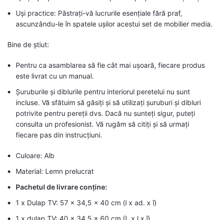
Uși practice: Păstrați-vă lucrurile esențiale fără praf,
ascunzându-le în spatele ușilor acestui set de mobilier media.
Bine de știut:
Pentru ca asamblarea să fie cât mai ușoară, fiecare produs
este livrat cu un manual.
Șuruburile și diblurile pentru interiorul peretelui nu sunt
incluse. Vă sfătuim să găsiți și să utilizați șuruburi și dibluri
potrivite pentru pereții dvs. Dacă nu sunteți sigur, puteți
consulta un profesionist. Vă rugăm să citiți și să urmați
fiecare pas din instrucțiuni.
Culoare: Alb
Material: Lemn prelucrat
Pachetul de livrare conține:
1 x Dulap TV: 57 x 34,5 x 40 cm (l x ad. x î)
1 x dulap TV: 40 x 34,5 x 60 cm (L x l x î)