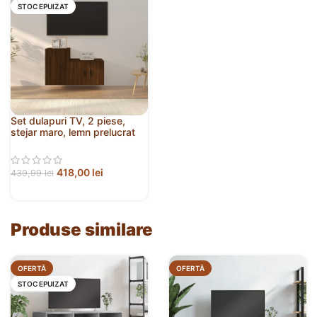
STOC EPUIZAT
Set dulapuri TV, 2 piese,
stejar maro, lemn prelucrat
418,00
lei
439,99
lei
Produse similare
OFERTĂ
OFERTĂ
STOC EPUIZAT