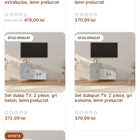
extralucios, lemn prelucrat
lemn prelucrat
419,00
lei
370,99
lei
421,00
lei
STOC EPUIZAT
STOC EPUIZAT
Set dulap TV, 2 piese, gri
Set dulapuri TV, 2 piese, gri
beton, lemn prelucrat
sonoma, lemn prelucrat
372,99
lei
379,99
lei
OFERTĂ