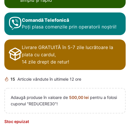
Comandă Telefonică
Poți plasa comenzile prin operatorii noștrii!
Livrare GRATUITĂ în 5-7 zile lucrătoare la
plata cu cardul,
14 zile drept de retur!
15
Articole vândute în ultimele 12 ore
Adaugă produse în valoare de
500,00
lei
pentru a folosi
cuponul "REDUCERE30"!
Stoc epuizat