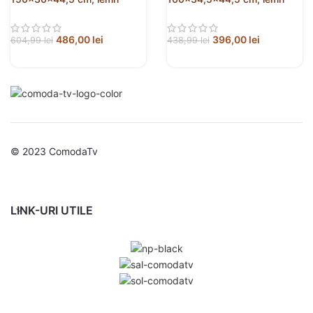
prelucrat
prelucrat
486,00
lei
396,00
lei
604,99
lei
438,99
lei
© 2023 ComodaTv
LINK-URI UTILE