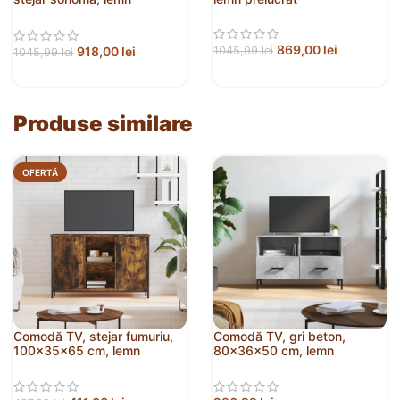
prelucrat
869,00
lei
918,00
lei
1045,99
lei
1045,99
lei
Produse similare
OFERTĂ
Comodă TV, stejar fumuriu,
Comodă TV, gri beton,
100x35x65 cm, lemn
80x36x50 cm, lemn
compozit
compozit