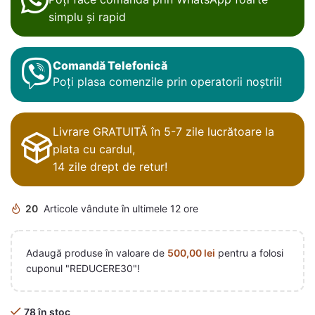
simplu și rapid
Comandă Telefonică
Poți plasa comenzile prin operatorii noștrii!
Livrare GRATUITĂ în 5-7 zile lucrătoare la
plata cu cardul,
14 zile drept de retur!
20
Articole vândute în ultimele 12 ore
Adaugă produse în valoare de
500,00
lei
pentru a folosi
cuponul "REDUCERE30"!
78 în stoc