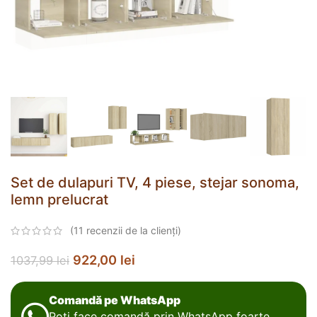
Set de dulapuri TV, 4 piese, stejar sonoma,
lemn prelucrat
(
11
recenzii de la clienți)
922,00
lei
1037,99
lei
Comandă pe WhatsApp
Poți face comandă prin WhatsApp foarte