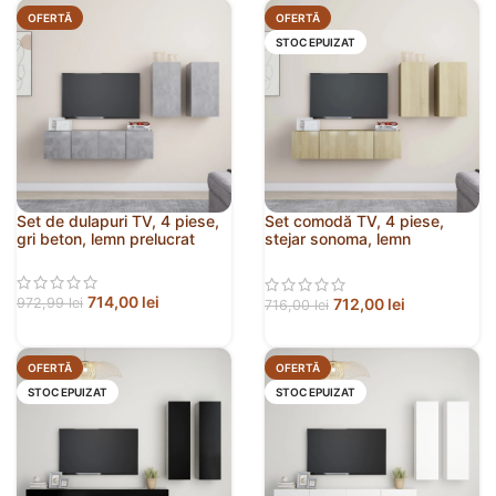
OFERTĂ
OFERTĂ
STOC EPUIZAT
Set de dulapuri TV, 4 piese,
Set comodă TV, 4 piese,
gri beton, lemn prelucrat
stejar sonoma, lemn
prelucrat
714,00
lei
712,00
lei
972,99
lei
716,00
lei
OFERTĂ
OFERTĂ
STOC EPUIZAT
STOC EPUIZAT