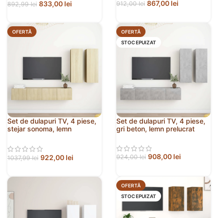
867,00
lei
833,00
lei
912,00
lei
892,99
lei
OFERTĂ
OFERTĂ
STOC EPUIZAT
Set de dulapuri TV, 4 piese,
Set de dulapuri TV, 4 piese,
stejar sonoma, lemn
gri beton, lemn prelucrat
prelucrat
908,00
lei
922,00
lei
924,00
lei
1037,99
lei
OFERTĂ
STOC EPUIZAT