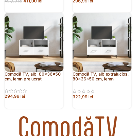
411,00
lei
296,99
lei
497,99
lei
Comodă TV, alb, 80x36x50
Comodă TV, alb extralucios,
cm, lemn prelucrat
80x36x50 cm, lemn
prelucrat
294,99
lei
322,99
lei