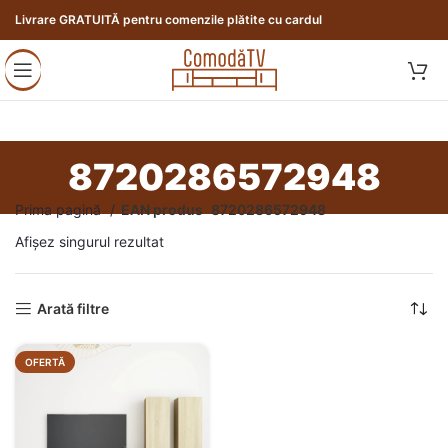
Livrare GRATUITĂ pentru comenzile plătite cu cardul
8720286572948
Prima pagină
EAN produs
8720286572948
Afișez singurul rezultat
Arată filtre
OFERTĂ