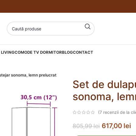
LIVING
COMODE TV DORMITOR
BLOG
CONTACT
 stejar sonoma, lemn prelucrat
Set de dulapu
sonoma, lemn
(
7
recenzii de la cli
617,00
lei
805,99
lei