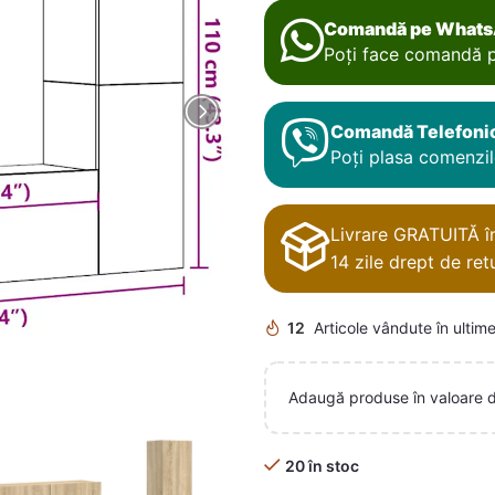
Comandă pe What
Poți face comandă p
Comandă Telefoni
Poți plasa comenzile
Livrare GRATUITĂ în 
14 zile drept de retu
12
Articole vândute în ultime
Adaugă produse în valoare 
20 în stoc