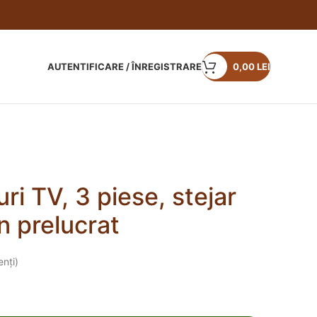
AUTENTIFICARE / ÎNREGISTRARE
0,00
LEI
ri TV, 3 piese, stejar
 prelucrat
enți)