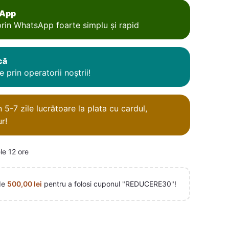
sApp
rin WhatsApp foarte simplu și rapid
că
 prin operatorii noștrii!
5-7 zile lucrătoare la plata cu cardul,
r!
le 12 ore
de
500,00
lei
pentru a folosi cuponul "REDUCERE30"!