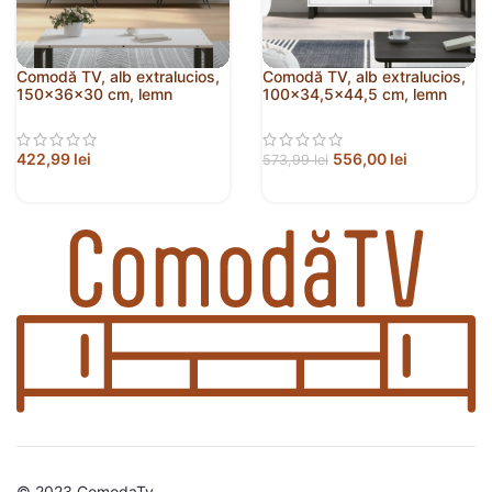
Comodă TV, alb extralucios,
Comodă TV, alb extralucios,
150x36x30 cm, lemn
100×34,5×44,5 cm, lemn
prelucrat
prelucrat
422,99
lei
556,00
lei
573,99
lei
© 2023 ComodaTv