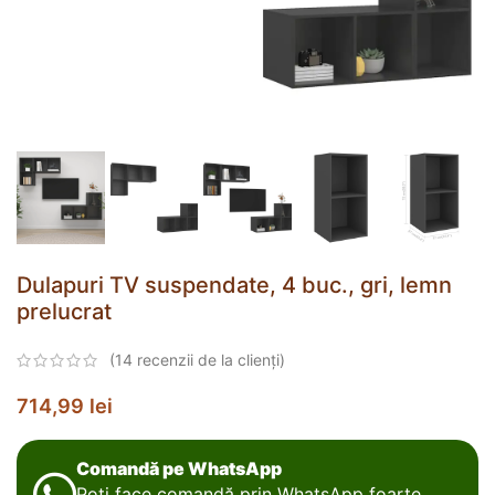
Dulapuri TV suspendate, 4 buc., gri, lemn
prelucrat
(
14
recenzii de la clienți)
714,99
lei
Comandă pe WhatsApp
Poți face comandă prin WhatsApp foarte