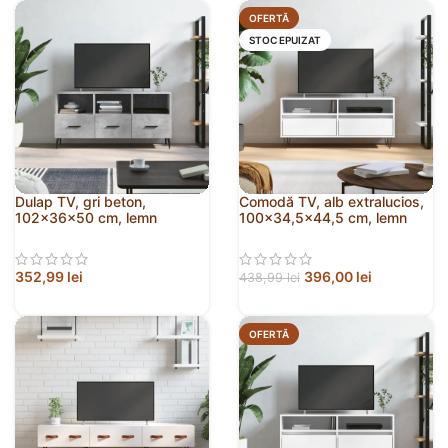
OFERTĂ
STOC EPUIZAT
Dulap TV, gri beton,
Comodă TV, alb extralucios,
102x36x50 cm, lemn
100×34,5×44,5 cm, lemn
prelucrat
prelucrat
352,99
lei
396,00
lei
438,99
lei
OFERTĂ