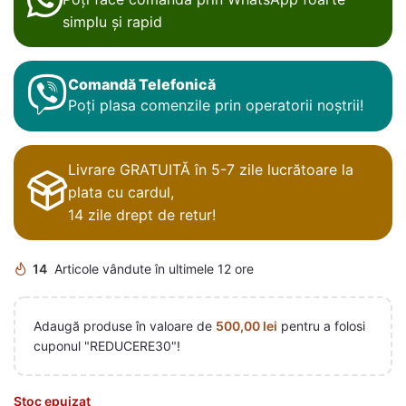
simplu și rapid
Comandă Telefonică
Poți plasa comenzile prin operatorii noștrii!
Livrare GRATUITĂ în 5-7 zile lucrătoare la
plata cu cardul,
14 zile drept de retur!
14
Articole vândute în ultimele 12 ore
Adaugă produse în valoare de
500,00
lei
pentru a folosi
cuponul "REDUCERE30"!
Stoc epuizat