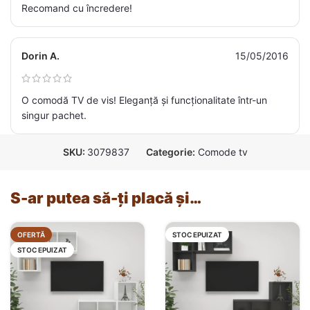
Recomand cu încredere!
Dorin A.
15/05/2016
O comodă TV de vis! Eleganță și funcționalitate într-un
singur pachet.
SKU:
3079837
Categorie:
Comode tv
S-ar putea să-ți placă și…
OFERTĂ
STOC EPUIZAT
STOC EPUIZAT