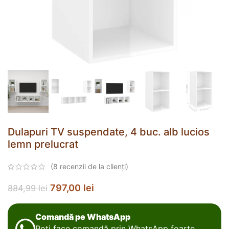
Dulapuri TV suspendate, 4 buc. alb lucios
lemn prelucrat
(
8
recenzii de la clienți)
797,00
lei
884,99
lei
Comandă pe WhatsApp
Poți face comandă prin WhatsApp foarte