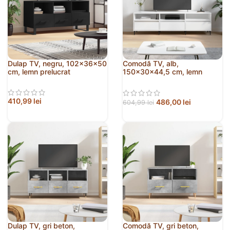
Dulap TV, negru, 102x36x50
Comodă TV, alb,
cm, lemn prelucrat
150x30x44,5 cm, lemn
prelucrat
410,99
lei
486,00
lei
604,99
lei
Dulap TV, gri beton,
Comodă TV, gri beton,