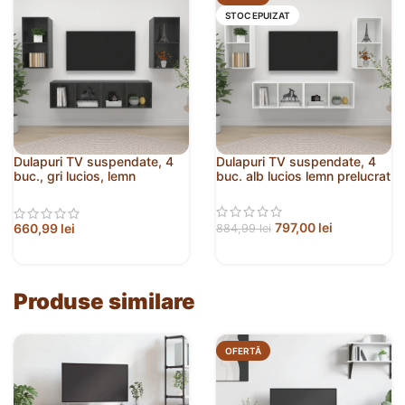
STOC EPUIZAT
Dulapuri TV suspendate, 4
Dulapuri TV suspendate, 4
buc., gri lucios, lemn
buc. alb lucios lemn prelucrat
prelucrat
797,00
lei
660,99
lei
884,99
lei
Produse similare
OFERTĂ