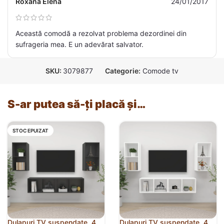
Roxana Elena
24/01/2017
Această comodă a rezolvat problema dezordinei din
sufrageria mea. E un adevărat salvator.
SKU:
3079877
Categorie:
Comode tv
S-ar putea să-ți placă și…
STOC EPUIZAT
Dulapuri TV suspendate, 4
Dulapuri TV suspendate, 4