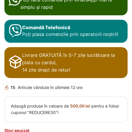
simplu și rapid
Comandă Telefonică
Poți plasa comenzile prin operatorii noștrii!
Livrare GRATUITĂ în 5-7 zile lucrătoare la
plata cu cardul,
14 zile drept de retur!
15
Articole vândute în ultimele 12 ore
Adaugă produse în valoare de
500,00
lei
pentru a folosi
cuponul "REDUCERE30"!
Stoc epuizat