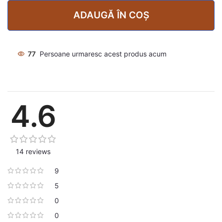
ADAUGĂ ÎN COȘ
77
Persoane urmaresc acest produs acum
4.6
14 reviews
9
5
0
0