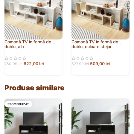
Comodă TV în formă de L
Comodă TV în formă de L
dublu, alb
dublu, culoare stejar
622,00
lei
509,00
lei
750,99
lei
637,99
lei
Produse similare
STOC EPUIZAT