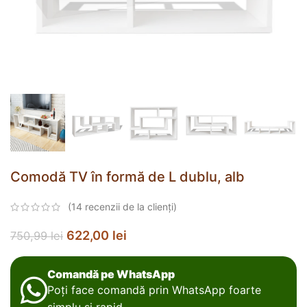
Comodă TV în formă de L dublu, alb
(
14
recenzii de la clienți)
622,00
lei
750,99
lei
Comandă pe WhatsApp
Poți face comandă prin WhatsApp foarte
simplu și rapid