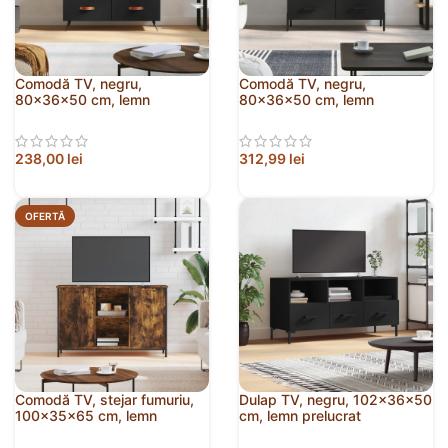
Comodă TV, negru,
Comodă TV, negru,
80x36x50 cm, lemn
80x36x50 cm, lemn
prelucrat
prelucrat
238,00
lei
312,99
lei
OFERTĂ
Comodă TV, stejar fumuriu,
Dulap TV, negru, 102x36x50
100x35x65 cm, lemn
cm, lemn prelucrat
compozit