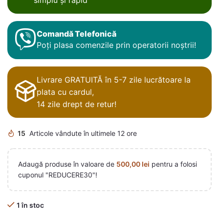
Comandă Telefonică
Poți plasa comenzile prin operatorii noștrii!
Livrare GRATUITĂ în 5-7 zile lucrătoare la
plata cu cardul,
14 zile drept de retur!
15
Articole vândute în ultimele 12 ore
Adaugă produse în valoare de
500,00
lei
pentru a folosi
cuponul "REDUCERE30"!
1 în stoc