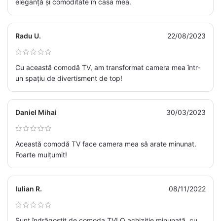
eleganță și comoditate în casa mea.
Radu U.
22/08/2023
Cu această comodă TV, am transformat camera mea într-
un spațiu de divertisment de top!
Daniel Mihai
30/03/2023
Această comodă TV face camera mea să arate minunat.
Foarte mulțumit!
Iulian R.
08/11/2022
Sunt îndrăgostit de comoda TV! O achiziție minunată, cu