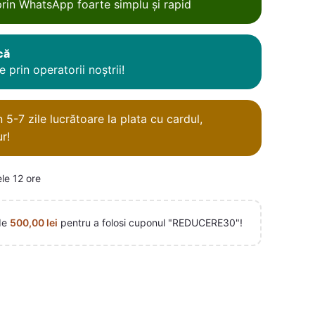
rin WhatsApp foarte simplu și rapid
că
 prin operatorii noștrii!
5-7 zile lucrătoare la plata cu cardul,
r!
ele 12 ore
de
500,00
lei
pentru a folosi cuponul "REDUCERE30"!