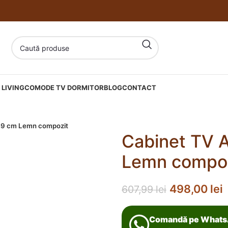
LIVING
COMODE TV DORMITOR
BLOG
CONTACT
 49 cm Lemn compozit
Cabinet TV A
Lemn compo
498,00
lei
607,99
lei
Comandă pe What