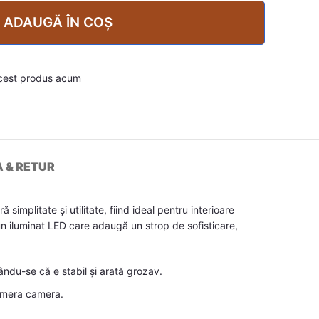
ADAUGĂ ÎN COȘ
cest produs acum
A & RETUR
implitate și utilitate, fiind ideal pentru interioare
u un iluminat LED care adaugă un strop de sofisticare,
rându-se că e stabil și arată grozav.
lomera camera.