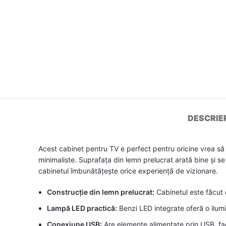
DESCRIE
Acest cabinet pentru TV e perfect pentru oricine vrea să î
minimaliste. Suprafața din lemn prelucrat arată bine și se 
cabinetul îmbunătățește orice experiență de vizionare.
Construcție din lemn prelucrat:
Cabinetul este făcut d
Lampă LED practică:
Benzi LED integrate oferă o ilumi
Conexiune USB:
Are elemente alimentate prin USB, fac