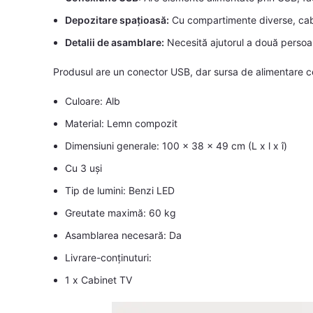
Depozitare spațioasă:
Cu compartimente diverse, cabi
Detalii de asamblare:
Necesită ajutorul a două persoan
Produsul are un conector USB, dar sursa de alimentare ce
Culoare: Alb
Material: Lemn compozit
Dimensiuni generale: 100 x 38 x 49 cm (L x l x î)
Cu 3 uși
Tip de lumini: Benzi LED
Greutate maximă: 60 kg
Asamblarea necesară: Da
Livrare-conținuturi:
1 x Cabinet TV