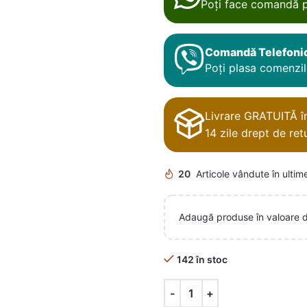
Poți face comandă p
Comandă Telefoni
Poți plasa comenzile
Livrare GRATUITĂ în 
14 zile drept de retu
20
Articole vândute în ultim
Adaugă produse în valoare 
142 în stoc