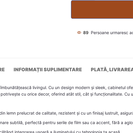
89
Persoane urmaresc a
RE
INFORMAȚII SUPLIMENTARE
PLATĂ, LIVRARE
mbunătățească livingul. Cu un design modern și sleek, cabinetul oferă s
potrivește cu orice decor, oferind atât stil, cât și funcționalitate. C
in lemn prelucrat de calitate, rezistent și cu un finisaj lustruit, asigu
nare subtilă, perfectă pentru serile de film sau ca accent, fără a ag
ilitând integrarea ușoară a iluminatului cu tehnologia ta acasă.