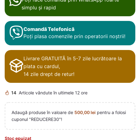
simplu și rapid
Comandă Telefonică
Poți plasa comenzile prin operatorii noștrii!
Livrare GRATUITĂ în 5-7 zile lucrătoare la
plata cu cardul,
14 zile drept de retur!
14
Articole vândute în ultimele 12 ore
Adaugă produse în valoare de
500,00
lei
pentru a folosi
cuponul "REDUCERE30"!
Stoc epuizat