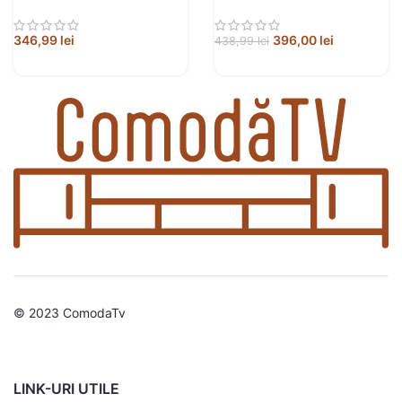
prelucrat
prelucrat
346,99
lei
396,00
lei
438,99
lei
© 2023 ComodaTv
LINK-URI UTILE