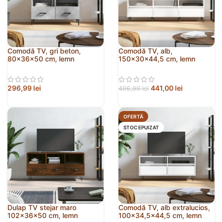
Comodă TV, gri beton,
Comodă TV, alb,
80x36x50 cm, lemn
150x30x44,5 cm, lemn
compozit
prelucrat
296,99
lei
441,00
lei
496,99
lei
OFERTĂ
STOC EPUIZAT
Dulap TV stejar maro
Comodă TV, alb extralucios,
102x36x50 cm, lemn
100×34,5×44,5 cm, lemn