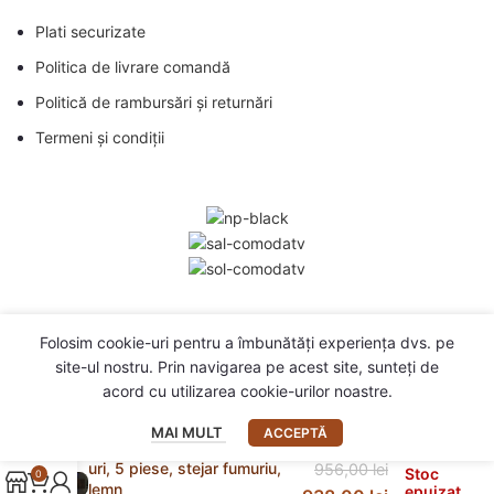
Plati securizate
Politica de livrare comandă
Politică de rambursări și returnări
Termeni și condiții
Folosim cookie-uri pentru a îmbunătăți experiența dvs. pe
site-ul nostru. Prin navigarea pe acest site, sunteți de
acord cu utilizarea cookie-urilor noastre.
MAI MULT
ACCEPTĂ
Unități de perete TV cu LED-
uri, 5 piese, stejar fumuriu,
956,00
lei
Stoc
0
lemn
epuizat