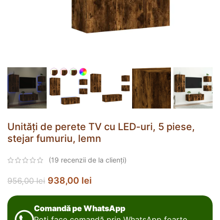
Unități de perete TV cu LED-uri, 5 piese,
stejar fumuriu, lemn
(
19
recenzii de la clienți)
938,00
lei
956,00
lei
Comandă pe WhatsApp
Poți face comandă prin WhatsApp foarte