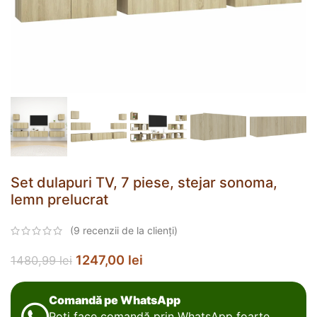
Set dulapuri TV, 7 piese, stejar sonoma,
lemn prelucrat
(
9
recenzii de la clienți)
1247,00
lei
1480,99
lei
Comandă pe WhatsApp
Poți face comandă prin WhatsApp foarte