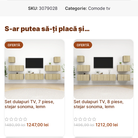
SKU:
3079028
Categorie:
Comode tv
S-ar putea să-ți placă și…
OFERTĂ
OFERTĂ
Set dulapuri TV, 7 piese,
Set dulapuri TV, 8 piese,
stejar sonoma, lemn
stejar sonoma, lemn
prelucrat
prelucrat
1247,00
lei
1212,00
lei
1480,99
lei
1496,99
lei