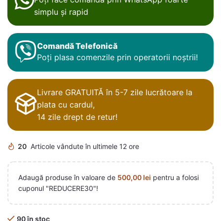
simplu și rapid
Comandă Telefonică
Poți plasa comenzile prin operatorii noștrii!
Livrare GRATUITĂ în 5-7 zile lucrătoare la
plata cu cardul,
14 zile drept de retur!
20
Articole vândute în ultimele 12 ore
Adaugă produse în valoare de
500,00
lei
pentru a folosi
cuponul "REDUCERE30"!
90 în stoc