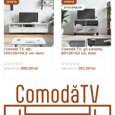
OFERTĂ
OFERTĂ
STOC EPUIZAT
Comodă TV, alb,
Comodă TV, gri sonoma,
150x30x44,5 cm, lemn
80x36x50 cm, lemn
prelucrat
prelucrat
486,00
lei
262,00
lei
604,99
lei
264,00
lei