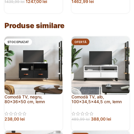
1247,00
lei
1462,99
lei
1439,99
lei
Produse similare
STOC EPUIZAT
OFERTĂ
Comodă TV, negru,
Comodă TV, alb,
80x36x50 cm, lemn
100×34,5×44,5 cm, lemn
prelucrat
prelucrat
238,00
lei
388,00
lei
489,99
lei