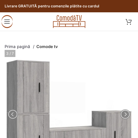
Livrare GRATUITĂ pentru comenzile plătite cu cardul
Prima pagină
Comode tv
3 / 7