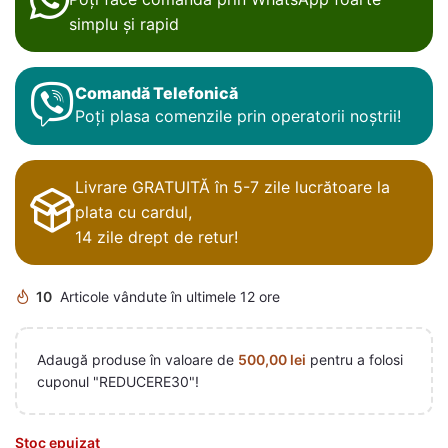
simplu și rapid
Comandă Telefonică
Poți plasa comenzile prin operatorii noștrii!
Livrare GRATUITĂ în 5-7 zile lucrătoare la
plata cu cardul,
14 zile drept de retur!
10
Articole vândute în ultimele 12 ore
Adaugă produse în valoare de
500,00
lei
pentru a folosi
cuponul "REDUCERE30"!
Stoc epuizat