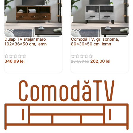
Dulap TV stejar maro
Comodă TV, gri sonoma,
102x36x50 cm, lemn
80x36x50 cm, lemn
prelucrat
prelucrat
346,99
lei
262,00
lei
264,00
lei