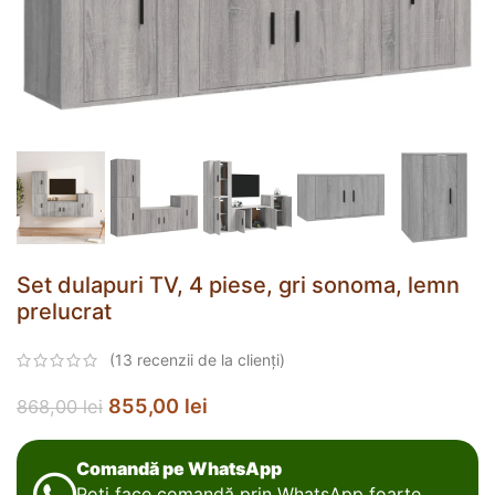
Set dulapuri TV, 4 piese, gri sonoma, lemn
prelucrat
(
13
recenzii de la clienți)
855,00
lei
868,00
lei
Comandă pe WhatsApp
Poți face comandă prin WhatsApp foarte