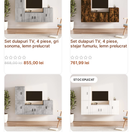
Set dulapuri TV, 4 piese, gri
Set dulapuri TV, 4 piese,
sonoma, lemn prelucrat
stejar fumuriu, lemn prelucrat
855,00
lei
761,99
lei
868,00
lei
STOC EPUIZAT