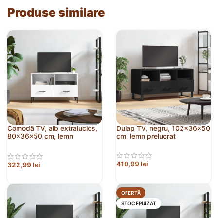
Produse similare
Comodă TV, alb extralucios,
Dulap TV, negru, 102x36x50
80x36x50 cm, lemn
cm, lemn prelucrat
prelucrat
410,99
lei
322,99
lei
OFERTĂ
STOC EPUIZAT