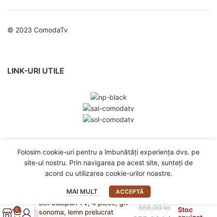
© 2023 ComodaTv
LINK-URI UTILE
Folosim cookie-uri pentru a îmbunătăți experiența dvs. pe
site-ul nostru. Prin navigarea pe acest site, sunteți de
acord cu utilizarea cookie-urilor noastre.
MAI MULT
ACCEPTĂ
Set dulapuri TV, 4 piese, gri
868,00
lei
Stoc
0
sonoma, lemn prelucrat