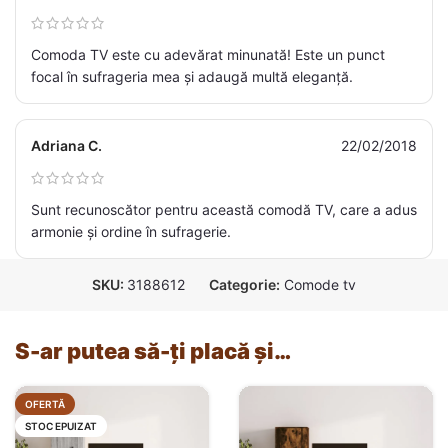
Comoda TV este cu adevărat minunată! Este un punct
focal în sufrageria mea și adaugă multă eleganță.
Adriana C.
22/02/2018
Sunt recunoscător pentru această comodă TV, care a adus
armonie și ordine în sufragerie.
SKU:
3188612
Categorie:
Comode tv
S-ar putea să-ți placă și…
OFERTĂ
STOC EPUIZAT