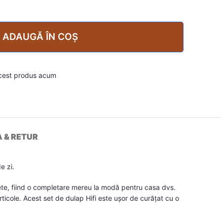
ADAUGĂ ÎN COȘ
cest produs acum
A & RETUR
e zi.
rete, fiind o completare mereu la modă pentru casa dvs.
rticole. Acest set de dulap Hifi este ușor de curățat cu o