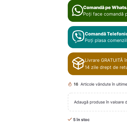
Comandă pe What
Poți face comandă p
Comandă Telefoni
Poți plasa comenzile
Livrare GRATUITĂ în 
14 zile drept de retu
16
Articole vândute în ultime
Adaugă produse în valoare 
5 în stoc