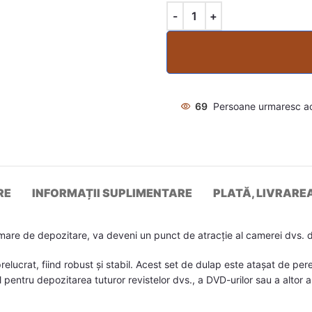
69
Persoane urmaresc a
RE
INFORMAȚII SUPLIMENTARE
PLATĂ, LIVRARE
mare de depozitare, va deveni un punct de atracție al camerei dvs. d
elucrat, fiind robust și stabil. Acest set de dulap este atașat de pe
 pentru depozitarea tuturor revistelor dvs., a DVD-urilor sau a altor a