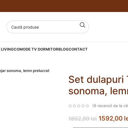
LIVING
COMODE TV DORMITOR
BLOG
CONTACT
tejar sonoma, lemn prelucrat
Set dulapuri 
sonoma, lemn
(
9
recenzii de la cli
1592,00
l
1892,99
lei