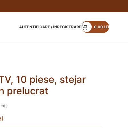
AUTENTIFICARE / ÎNREGISTRARE
0,00
LEI
TV, 10 piese, stejar
 prelucrat
enți)
ei