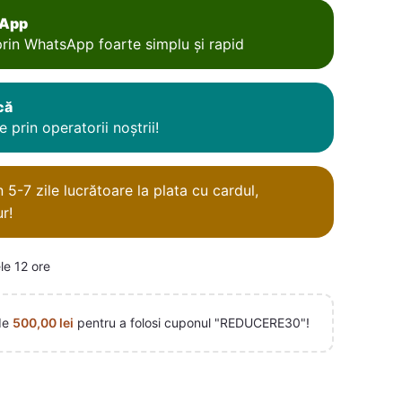
sApp
rin WhatsApp foarte simplu și rapid
că
 prin operatorii noștrii!
5-7 zile lucrătoare la plata cu cardul,
r!
le 12 ore
de
500,00
lei
pentru a folosi cuponul "REDUCERE30"!