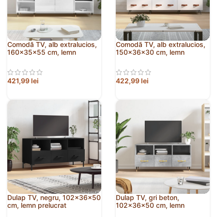
Comodă TV, alb extralucios,
Comodă TV, alb extralucios,
160x35x55 cm, lemn
150x36x30 cm, lemn
prelucrat
prelucrat
421,99
lei
422,99
lei
Dulap TV, negru, 102x36x50
Dulap TV, gri beton,
cm, lemn prelucrat
102x36x50 cm, lemn
prelucrat