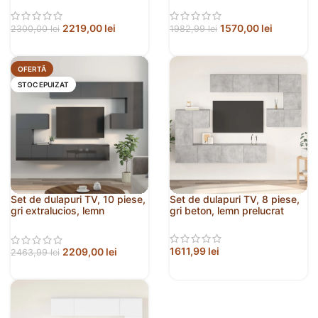
2219,00
lei
1570,00
lei
2300,00
lei
1982,99
lei
OFERTĂ
STOC EPUIZAT
Set de dulapuri TV, 10 piese,
Set de dulapuri TV, 8 piese,
gri extralucios, lemn
gri beton, lemn prelucrat
prelucrat
1611,99
lei
2209,00
lei
2463,99
lei