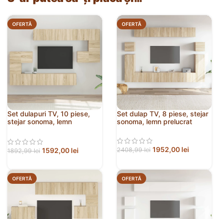
OFERTĂ
OFERTĂ
Set dulapuri TV, 10 piese,
Set dulap TV, 8 piese, stejar
stejar sonoma, lemn
sonoma, lemn prelucrat
prelucrat
1952,00
lei
1592,00
lei
2408,99
lei
1892,99
lei
OFERTĂ
OFERTĂ