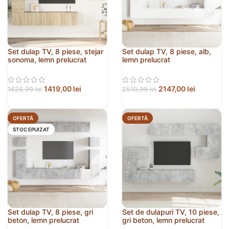
Set dulap TV, 8 piese, stejar
Set dulap TV, 8 piese, alb,
sonoma, lemn prelucrat
lemn prelucrat
1419,00
lei
2147,00
lei
1626,99
lei
2510,99
lei
OFERTĂ
OFERTĂ
STOC EPUIZAT
Set dulap TV, 8 piese, gri
Set de dulapuri TV, 10 piese,
beton, lemn prelucrat
gri beton, lemn prelucrat