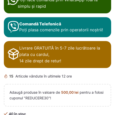
simplu și rapid
Comandă Telefonică
Poți plasa comenzile prin operatorii noștrii!
Livrare GRATUITĂ în 5-7 zile lucrătoare la
plata cu cardul,
14 zile drept de retur!
15
Articole vândute în ultimele 12 ore
Adaugă produse în valoare de
500,00
lei
pentru a folosi
cuponul "REDUCERE30"!
40 în stoc