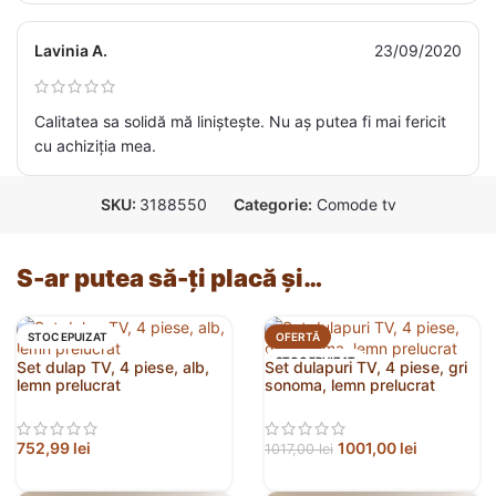
Lavinia A.
23/09/2020
Calitatea sa solidă mă liniștește. Nu aș putea fi mai fericit
cu achiziția mea.
SKU:
3188550
Categorie:
Comode tv
S-ar putea să-ți placă și…
STOC EPUIZAT
OFERTĂ
STOC EPUIZAT
Set dulap TV, 4 piese, alb,
Set dulapuri TV, 4 piese, gri
lemn prelucrat
sonoma, lemn prelucrat
752,99
lei
1001,00
lei
1017,00
lei