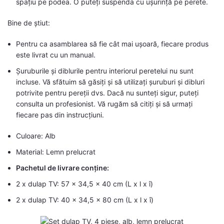
spațiu pe podea. O puteți suspenda cu ușurință pe perete.
Bine de știut:
Pentru ca asamblarea să fie cât mai ușoară, fiecare produs
este livrat cu un manual.
Șuruburile și diblurile pentru interiorul peretelui nu sunt
incluse. Vă sfătuim să găsiți și să utilizați șuruburi și dibluri
potrivite pentru pereții dvs. Dacă nu sunteți sigur, puteți
consulta un profesionist. Vă rugăm să citiți și să urmați
fiecare pas din instrucțiuni.
Culoare: Alb
Material: Lemn prelucrat
Pachetul de livrare conține:
2 x dulap TV: 57 x 34,5 x 40 cm (L x l x î)
2 x dulap TV: 40 x 34,5 x 80 cm (L x l x î)