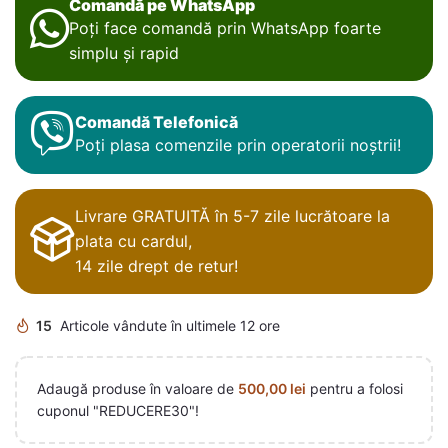
Comandă pe WhatsApp
Poți face comandă prin WhatsApp foarte
simplu și rapid
Comandă Telefonică
Poți plasa comenzile prin operatorii noștrii!
Livrare GRATUITĂ în 5-7 zile lucrătoare la
plata cu cardul,
14 zile drept de retur!
15
Articole vândute în ultimele 12 ore
Adaugă produse în valoare de
500,00
lei
pentru a folosi
cuponul "REDUCERE30"!