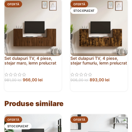
OFERTĂ
OFERTĂ
STOC EPUIZAT
Set dulapuri TV, 4 piese,
Set dulapuri TV, 4 piese,
stejar maro, lemn prelucrat
stejar fumuriu, lemn prelucrat
966,00
lei
893,00
lei
981,00
lei
906,00
lei
Produse similare
OFERTĂ
OFERTĂ
STOC EPUIZAT