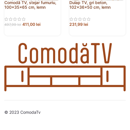
Comodă TV, stejar fumuriu,
Dulap TV, gri beton,
100x35x65 cm, lemn
102x36x50 cm, lemn
compozit
prelucrat
411,00
lei
231,99
lei
497,99
lei
© 2023 ComodaTv