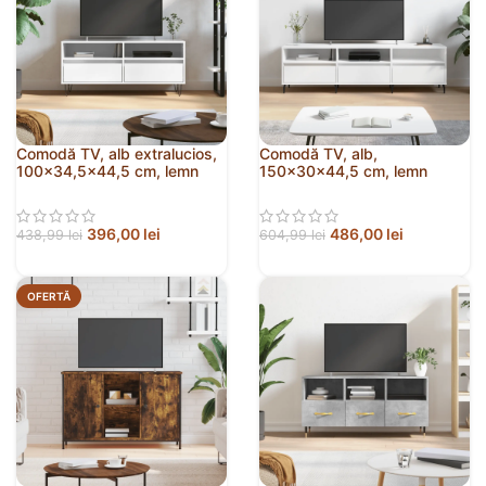
Comodă TV, alb extralucios,
Comodă TV, alb,
100×34,5×44,5 cm, lemn
150x30x44,5 cm, lemn
prelucrat
prelucrat
396,00
lei
486,00
lei
438,99
lei
604,99
lei
OFERTĂ