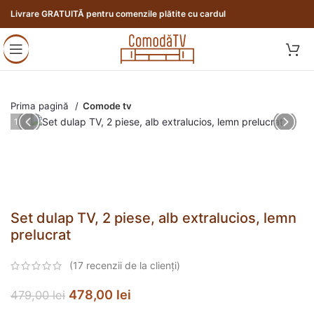
Livrare GRATUITĂ pentru comenzile plătite cu cardul
Prima pagină
Comode tv
1 / 8
Set dulap TV, 2 piese, alb extralucios, lemn
prelucrat
(
17
recenzii de la clienți)
478,00
lei
479,00
lei