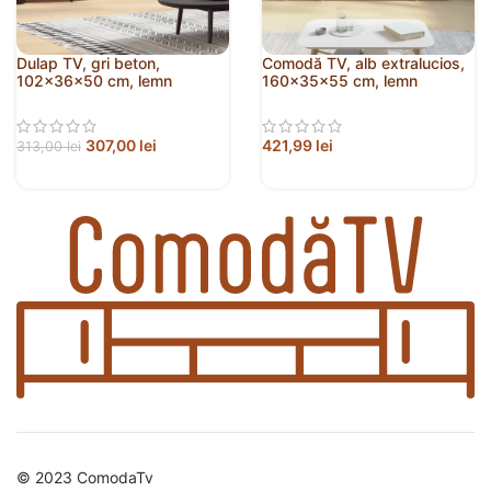
Dulap TV, gri beton,
Comodă TV, alb extralucios,
102x36x50 cm, lemn
160x35x55 cm, lemn
prelucrat
prelucrat
307,00
lei
421,99
lei
313,00
lei
© 2023 ComodaTv