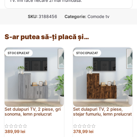
TV. Îmi face fiecare zi mai frumoasă.
SKU:
3188456
Categorie:
Comode tv
S-ar putea să-ți placă și…
STOC EPUIZAT
STOC EPUIZAT
Set dulapuri TV, 2 piese, gri
Set dulapuri TV, 2 piese,
sonoma, lemn prelucrat
stejar fumuriu, lemn prelucrat
389,99
lei
378,99
lei