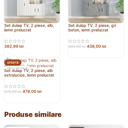
Set dulap TV, 2 piese, alb,
Set dulap TV, 2 piese, gri
lemn prelucrat
beton, lemn prelucrat
362,99
lei
438,00
lei
494,99
lei
OFERTĂ
STOC EPUIZAT
Set dulap TV, 2 piese, alb
extralucios, lemn prelucrat
478,00
lei
479,00
lei
Produse similare