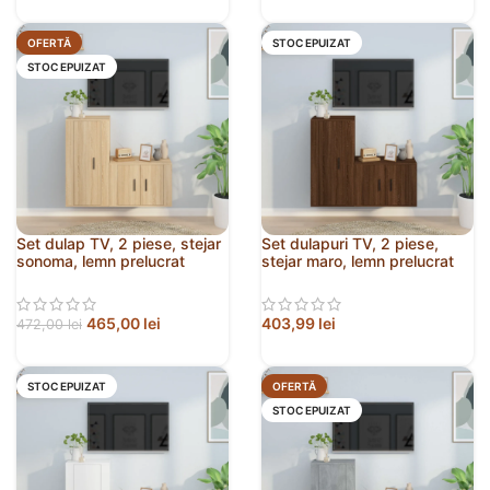
OFERTĂ
STOC EPUIZAT
STOC EPUIZAT
Set dulap TV, 2 piese, stejar
Set dulapuri TV, 2 piese,
sonoma, lemn prelucrat
stejar maro, lemn prelucrat
465,00
lei
403,99
lei
472,00
lei
STOC EPUIZAT
OFERTĂ
STOC EPUIZAT