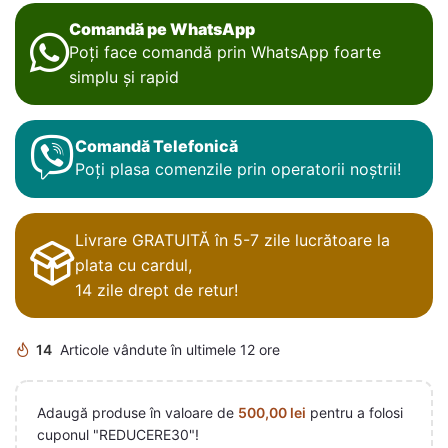
Comandă pe WhatsApp
Poți face comandă prin WhatsApp foarte
simplu și rapid
Comandă Telefonică
Poți plasa comenzile prin operatorii noștrii!
Livrare GRATUITĂ în 5-7 zile lucrătoare la
plata cu cardul,
14 zile drept de retur!
14
Articole vândute în ultimele 12 ore
Adaugă produse în valoare de
500,00
lei
pentru a folosi
cuponul "REDUCERE30"!