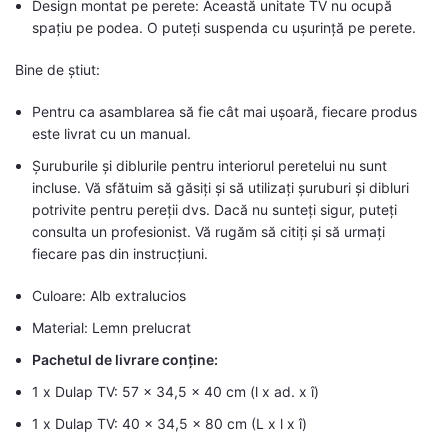
Design montat pe perete: Această unitate TV nu ocupă
spațiu pe podea. O puteți suspenda cu ușurință pe perete.
Bine de știut:
Pentru ca asamblarea să fie cât mai ușoară, fiecare produs
este livrat cu un manual.
Șuruburile și diblurile pentru interiorul peretelui nu sunt
incluse. Vă sfătuim să găsiți și să utilizați șuruburi și dibluri
potrivite pentru pereții dvs. Dacă nu sunteți sigur, puteți
consulta un profesionist. Vă rugăm să citiți și să urmați
fiecare pas din instrucțiuni.
Culoare: Alb extralucios
Material: Lemn prelucrat
Pachetul de livrare conține:
1 x Dulap TV: 57 x 34,5 x 40 cm (l x ad. x î)
1 x Dulap TV: 40 x 34,5 x 80 cm (L x l x î)