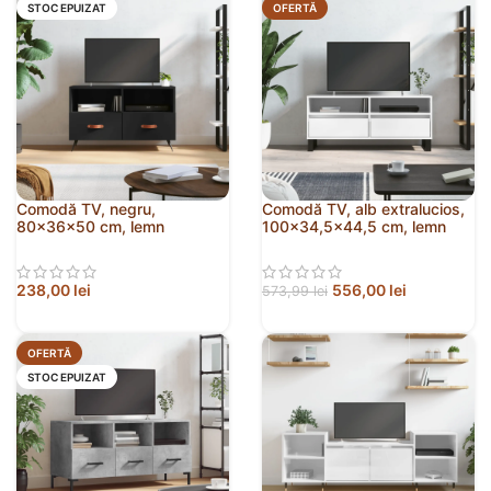
STOC EPUIZAT
OFERTĂ
Comodă TV, negru,
Comodă TV, alb extralucios,
80x36x50 cm, lemn
100×34,5×44,5 cm, lemn
prelucrat
prelucrat
238,00
lei
556,00
lei
573,99
lei
OFERTĂ
STOC EPUIZAT