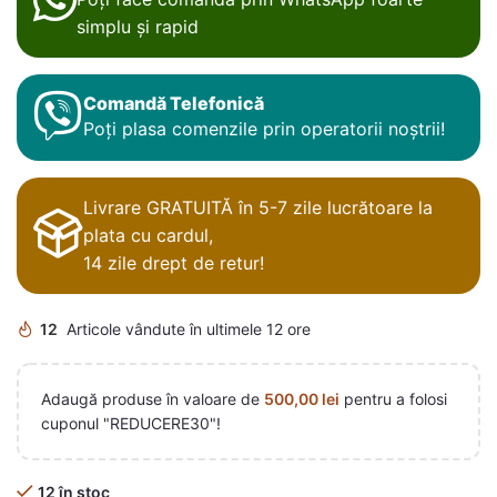
simplu și rapid
Comandă Telefonică
Poți plasa comenzile prin operatorii noștrii!
Livrare GRATUITĂ în 5-7 zile lucrătoare la
plata cu cardul,
14 zile drept de retur!
12
Articole vândute în ultimele 12 ore
Adaugă produse în valoare de
500,00
lei
pentru a folosi
cuponul "REDUCERE30"!
12 în stoc