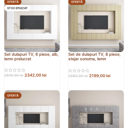
OFERTĂ
OFERTĂ
STOC EPUIZAT
Set dulapuri TV, 6 piese, alb,
Set de dulapuri TV, 8 piese,
lemn prelucrat
stejar sonoma, lemn
prelucrat
2342,00
lei
2199,00
lei
2816,99
lei
2689,99
lei
OFERTĂ