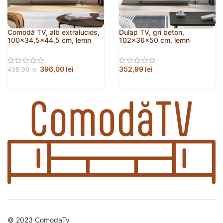
Comodă TV, alb extralucios,
Dulap TV, gri beton,
100×34,5×44,5 cm, lemn
102x36x50 cm, lemn
prelucrat
prelucrat
396,00
lei
352,99
lei
438,99
lei
© 2023 ComodaTv