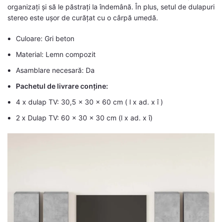
organizați și să le păstrați la îndemână. În plus, setul de dulapuri
stereo este ușor de curățat cu o cârpă umedă.
Culoare: Gri beton
Material: Lemn compozit
Asamblare necesară: Da
Pachetul de livrare conține:
4 x dulap TV: 30,5 x 30 x 60 cm ( l x ad. x î )
2 x Dulap TV: 60 x 30 x 30 cm (l x ad. x î)