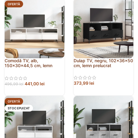
OFERTĂ
Comodă TV, alb,
Dulap TV, negru, 102x36x50
150x30x44,5 cm, lemn
cm, lemn prelucrat
prelucrat
373,99
lei
441,00
lei
496,99
lei
OFERTĂ
STOC EPUIZAT