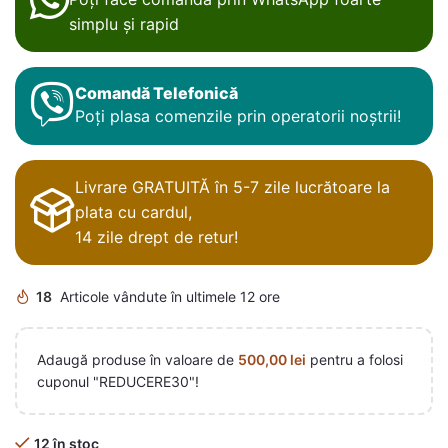
simplu și rapid
Comandă Telefonică
Poți plasa comenzile prin operatorii noștrii!
Livrare GRATUITĂ în 5-7 zile lucrătoare la
plata cu cardul,
14 zile drept de retur!
18
Articole vândute în ultimele 12 ore
Adaugă produse în valoare de
500,00
lei
pentru a folosi
cuponul "REDUCERE30"!
12 în stoc