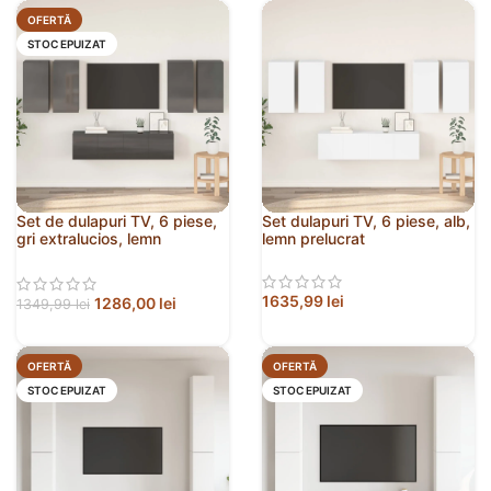
OFERTĂ
STOC EPUIZAT
Set de dulapuri TV, 6 piese,
Set dulapuri TV, 6 piese, alb,
gri extralucios, lemn
lemn prelucrat
prelucrat
1635,99
lei
1286,00
lei
1349,99
lei
OFERTĂ
OFERTĂ
STOC EPUIZAT
STOC EPUIZAT