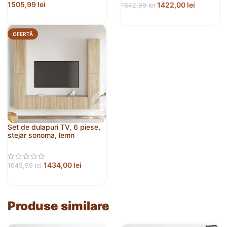
1505,99
lei
1422,00
lei
1642,99
lei
OFERTĂ
Set de dulapuri TV, 6 piese,
stejar sonoma, lemn
prelucrat
1434,00
lei
1645,99
lei
Produse similare