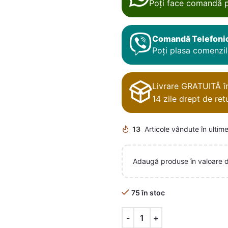
Poți face comandă p
Comandă Telefoni
Poți plasa comenzile
Livrare GRATUITĂ în 
14 zile drept de retu
13
Articole vândute în ultime
Adaugă produse în valoare 
75 în stoc