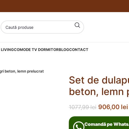
LIVING
COMODE TV DORMITOR
BLOG
CONTACT
gri beton, lemn prelucrat
Set de dulapu
beton, lemn 
906,00
lei
1077,99
lei
Comandă pe What