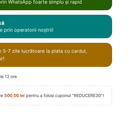
rin WhatsApp foarte simplu și rapid
că
 prin operatorii noștrii!
5-7 zile lucrătoare la plata cu cardul,
r!
le 12 ore
de
500,00
lei
pentru a folosi cuponul "REDUCERE30"!