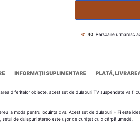
40
Persoane urmaresc a
RE
INFORMAȚII SUPLIMENTARE
PLATĂ, LIVRARE
ea diferitelor obiecte, acest set de dulapuri TV suspendate va fi cu 
mereu la modă pentru locuința dvs. Acest set de dulapuri HiFi este id
lus, setul de dulapuri stereo este ușor de curățat cu o cârpă umedă.