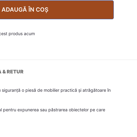
ADAUGĂ ÎN COȘ
cest produs acum
A & RETUR
siguranță o piesă de mobilier practică și atrăgătoare în
eal pentru expunerea sau păstrarea obiectelor pe care