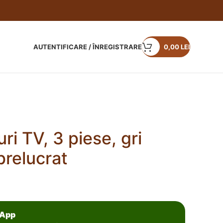
AUTENTIFICARE / ÎNREGISTRARE
0,00
LEI
ri TV, 3 piese, gri
prelucrat
sApp