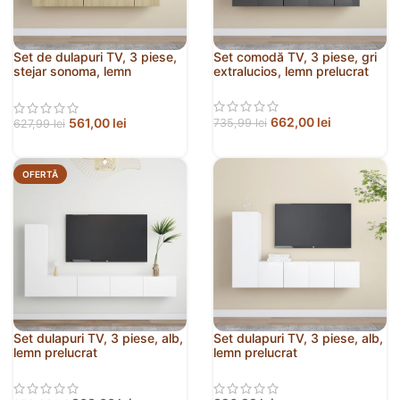
Set de dulapuri TV, 3 piese,
Set comodă TV, 3 piese, gri
stejar sonoma, lemn
extralucios, lemn prelucrat
prelucrat
662,00
lei
561,00
lei
735,99
lei
627,99
lei
OFERTĂ
Set dulapuri TV, 3 piese, alb,
Set dulapuri TV, 3 piese, alb,
lemn prelucrat
lemn prelucrat