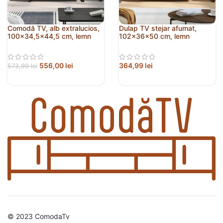
Comodă TV, alb extralucios,
Dulap TV stejar afumat,
100×34,5×44,5 cm, lemn
102x36x50 cm, lemn
prelucrat
prelucrat
556,00
lei
364,99
lei
573,99
lei
© 2023 ComodaTv