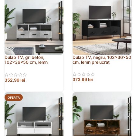
Dulap TV, gri beton,
Dulap TV, negru, 102x36x50
102x36x50 cm, lemn
cm, lemn prelucrat
prelucrat
373,99
lei
352,99
lei
OFERTĂ