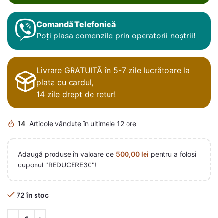
Comandă Telefonică
Poți plasa comenzile prin operatorii noștrii!
Livrare GRATUITĂ în 5-7 zile lucrătoare la
plata cu cardul,
14 zile drept de retur!
14
Articole vândute în ultimele 12 ore
Adaugă produse în valoare de
500,00
lei
pentru a folosi
cuponul "REDUCERE30"!
72 în stoc