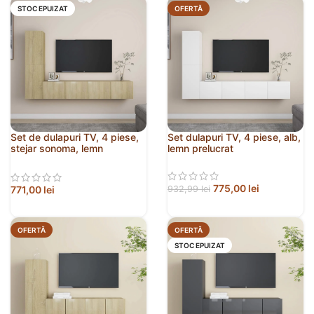
STOC EPUIZAT
OFERTĂ
Set de dulapuri TV, 4 piese,
Set dulapuri TV, 4 piese, alb,
stejar sonoma, lemn
lemn prelucrat
prelucrat
775,00
lei
771,00
lei
932,99
lei
OFERTĂ
OFERTĂ
STOC EPUIZAT