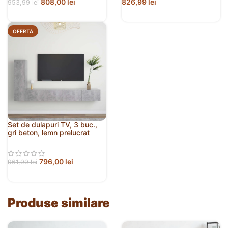
808,00
lei
826,99
lei
953,99
lei
OFERTĂ
Set de dulapuri TV, 3 buc.,
gri beton, lemn prelucrat
796,00
lei
961,99
lei
Produse similare