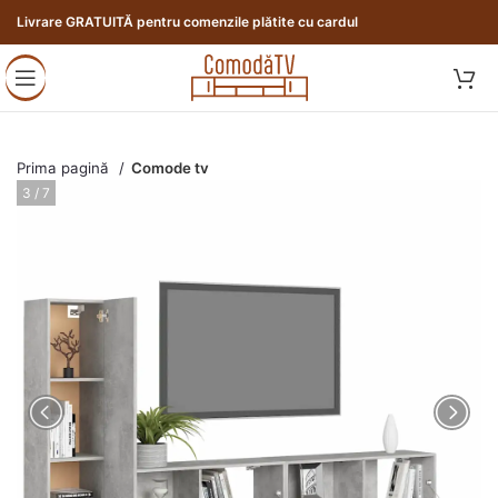
Livrare GRATUITĂ pentru comenzile plătite cu cardul
Prima pagină
Comode tv
4 / 7