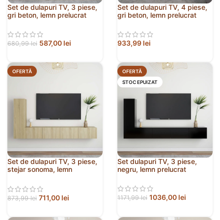
Set de dulapuri TV, 3 piese,
Set de dulapuri TV, 4 piese,
gri beton, lemn prelucrat
gri beton, lemn prelucrat
587,00
lei
933,99
lei
680,99
lei
OFERTĂ
OFERTĂ
STOC EPUIZAT
Set de dulapuri TV, 3 piese,
Set dulapuri TV, 3 piese,
stejar sonoma, lemn
negru, lemn prelucrat
prelucrat
1036,00
lei
711,00
lei
1171,99
lei
873,99
lei