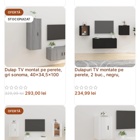
OFERTĂ
STOC EPUIZAT
Dulap TV montat pe perete,
Dulapuri TV montate pe
gri sonoma, 40×34,5×100
perete, 2 buc., negru,
cm
40×34,5×40 cm
293,00
lei
234,99
lei
329,99
lei
OFERTĂ