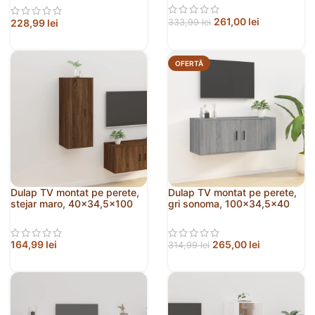
261,00
lei
228,99
lei
333,99
lei
OFERTĂ
Dulap TV montat pe perete,
Dulap TV montat pe perete,
stejar maro, 40×34,5×100
gri sonoma, 100×34,5×40
cm
cm
164,99
lei
265,00
lei
314,99
lei