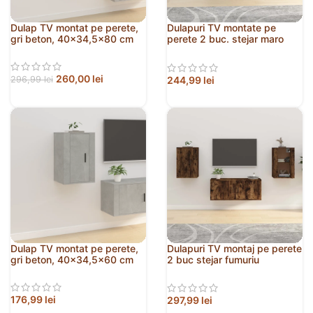
Dulap TV montat pe perete,
Dulapuri TV montate pe
gri beton, 40×34,5×80 cm
perete 2 buc. stejar maro
40×34,5×40 cm
260,00
lei
244,99
lei
296,99
lei
Dulap TV montat pe perete,
Dulapuri TV montaj pe perete
gri beton, 40×34,5×60 cm
2 buc stejar fumuriu
40×34,5×60 cm
176,99
lei
297,99
lei