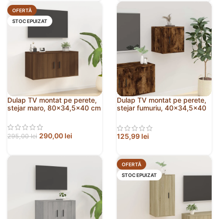
OFERTĂ
STOC EPUIZAT
Dulap TV montat pe perete,
Dulap TV montat pe perete,
stejar maro, 80×34,5×40 cm
stejar fumuriu, 40×34,5×40
cm
290,00
lei
125,99
lei
295,00
lei
OFERTĂ
STOC EPUIZAT