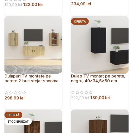
234,99
lei
122,00
lei
150,99
lei
OFERTĂ
Dulapuri TV montate pe
Dulap TV montat pe perete,
perete 2 buc stejar sonoma
negru, 40×34,5×80 cm
40×34,5×60 cm
189,00
lei
298,99
lei
222,99
lei
OFERTĂ
STOC EPUIZAT