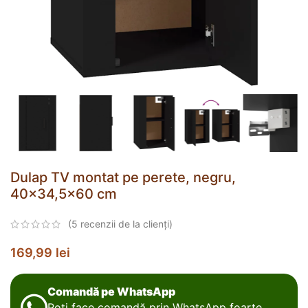
Dulap TV montat pe perete, negru,
40×34,5×60 cm
(
5
recenzii de la clienți)
169,99
lei
Comandă pe WhatsApp
Poți face comandă prin WhatsApp foarte