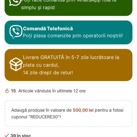
simplu și rapid
Comandă Telefonică
Poți plasa comenzile prin operatorii noștrii!
Livrare GRATUITĂ în 5-7 zile lucrătoare la
plata cu cardul,
14 zile drept de retur!
15
Articole vândute în ultimele 12 ore
Adaugă produse în valoare de
500,00
lei
pentru a folosi
cuponul "REDUCERE30"!
39 în stoc