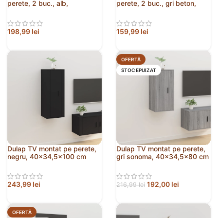
perete, 2 buc., alb,
perete, 2 buc., gri beton,
40×34,5×60 cm
40×34,5×40 cm
198,99
lei
159,99
lei
OFERTĂ
STOC EPUIZAT
Dulap TV montat pe perete,
Dulap TV montat pe perete,
negru, 40×34,5×100 cm
gri sonoma, 40×34,5×80 cm
243,99
lei
192,00
lei
216,99
lei
OFERTĂ