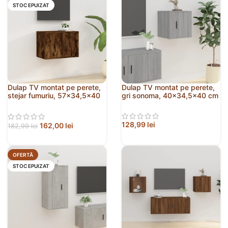
STOC EPUIZAT
Dulap TV montat pe perete,
Dulap TV montat pe perete,
stejar fumuriu, 57×34,5×40
gri sonoma, 40×34,5×40 cm
cm
128,99
lei
162,00
lei
182,99
lei
OFERTĂ
STOC EPUIZAT