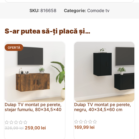
SKU:
816658
Categorie:
Comode tv
S-ar putea să-ți placă și…
OFERTĂ
Dulap TV montat pe perete,
Dulap TV montat pe perete,
stejar fumuriu, 80×34,5×40
negru, 40×34,5×60 cm
cm
169,99
lei
259,00
lei
326,99
lei