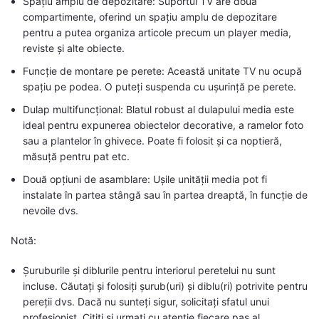
Spațiu amplu de depozitare: Suportul TV are două
compartimente, oferind un spațiu amplu de depozitare
pentru a putea organiza articole precum un player media,
reviste și alte obiecte.
Funcție de montare pe perete: Această unitate TV nu ocupă
spațiu pe podea. O puteți suspenda cu ușurință pe perete.
Dulap multifuncțional: Blatul robust al dulapului media este
ideal pentru expunerea obiectelor decorative, a ramelor foto
sau a plantelor în ghivece. Poate fi folosit și ca noptieră,
măsuță pentru pat etc.
Două opțiuni de asamblare: Ușile unității media pot fi
instalate în partea stângă sau în partea dreaptă, în funcție de
nevoile dvs.
Notă:
Șuruburile și diblurile pentru interiorul peretelui nu sunt
incluse. Căutați și folosiți șurub(uri) și diblu(ri) potrivite pentru
pereții dvs. Dacă nu sunteți sigur, solicitați sfatul unui
profesionist. Citiți și urmați cu atenție fiecare pas al