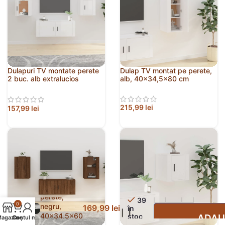
Dulapuri TV montate perete
Dulap TV montat pe perete,
2 buc. alb extralucios
alb, 40×34,5×80 cm
40×34,5×40 cm
215,99
lei
157,99
lei
Dulap TV
montat pe
perete,
39
0
negru,
169,99
lei
în
40×34,5×60
stoc
ADAU
agazin
Contul meu
Coș