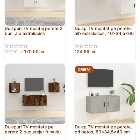
Dulapuri TV montaj perete 2
Dulap TV montat pe perete,
buc. alb extralucios
alb extralucios, 40×34,5×60
40×34,5×60 cm
cm
170,00
lei
124,99
lei
207,99
lei
OFERTĂ
Dulapuri TV montate pe
Dulap TV montat pe perete,
perete 2 buc stejar fumuriu
gri beton, 80×34,5×40 cm
40×34,5x40cm