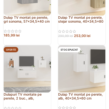
Dulap TV montat pe perete,
Dulap TV montat pe perete,
gri sonoma, 57×34,5×40 cm
stejar sonoma, 40×34,5×80
cm
185,99
lei
253,00
lei
290,99
lei
OFERTĂ
STOC EPUIZAT
Dulapuri TV montate pe
Dulap TV montat pe perete,
perete, 2 buc., alb,
alb, 40×34,5×60 cm
40×34,5×40 cm