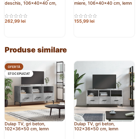
deschis, 106x40x40 cm,
miere, 106x40x40 cm, lemn
lemn masiv de pin
masiv de pin
262,99
lei
155,99
lei
Produse similare
OFERTĂ
STOC EPUIZAT
Dulap TV, gri beton,
Dulap TV, gri beton,
102x36x50 cm, lemn
102x36x50 cm, lemn
prelucrat
prelucrat