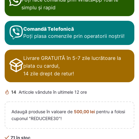
simplu și rapid
Comandă Telefonică
Poți plasa comenzile prin operatorii noștrii!
Livrare GRATUITĂ în 5-7 zile lucrătoare la
plata cu cardul,
14 zile drept de retur!
14
Articole vândute în ultimele 12 ore
Adaugă produse în valoare de
500,00
lei
pentru a folosi
cuponul "REDUCERE30"!
71 în stoc