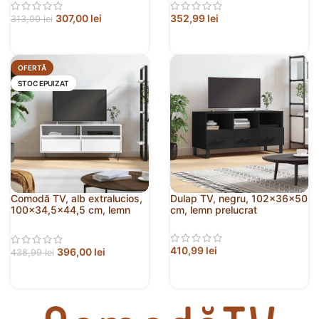
307,00
lei
352,99
lei
313,00
lei
OFERTĂ
STOC EPUIZAT
Comodă TV, alb extralucios,
Dulap TV, negru, 102x36x50
100×34,5×44,5 cm, lemn
cm, lemn prelucrat
prelucrat
410,99
lei
396,00
lei
438,99
lei