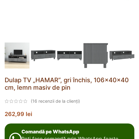
Dulap TV „HAMAR”, gri închis, 106x40x40
cm, lemn masiv de pin
(
16
recenzii de la clienți)
262,99
lei
Comandă pe WhatsApp
Poți face comandă prin WhatsApp foarte