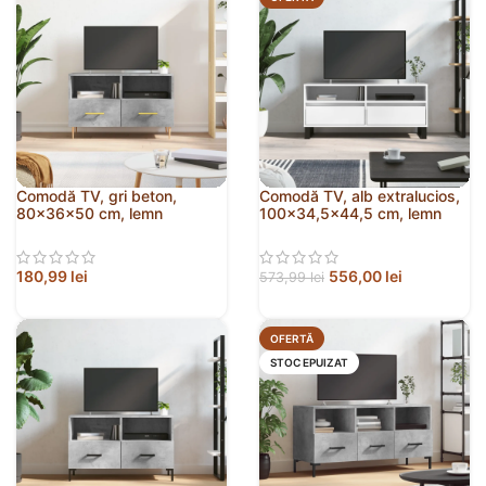
Comodă TV, gri beton,
Comodă TV, alb extralucios,
80x36x50 cm, lemn
100×34,5×44,5 cm, lemn
compozit
prelucrat
180,99
lei
556,00
lei
573,99
lei
OFERTĂ
STOC EPUIZAT