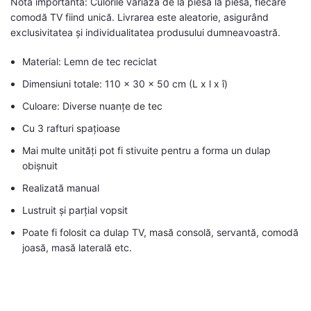
Notă importantă: Culorile variază de la piesă la piesă, fiecare
comodă TV fiind unică. Livrarea este aleatorie, asigurând
exclusivitatea și individualitatea produsului dumneavoastră.
Material: Lemn de tec reciclat
Dimensiuni totale: 110 x 30 x 50 cm (L x l x î)
Culoare: Diverse nuanțe de tec
Cu 3 rafturi spațioase
Mai multe unități pot fi stivuite pentru a forma un dulap
obișnuit
Realizată manual
Lustruit și parțial vopsit
Poate fi folosit ca dulap TV, masă consolă, servantă, comodă
joasă, masă laterală etc.