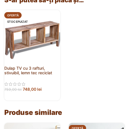
OFERTĂ
STOC EPUIZAT
Dulap TV cu 3 rafturi,
stivuibil, lemn tec reciclat
748,00
lei
759,00
lei
Produse similare
OFERTĂ