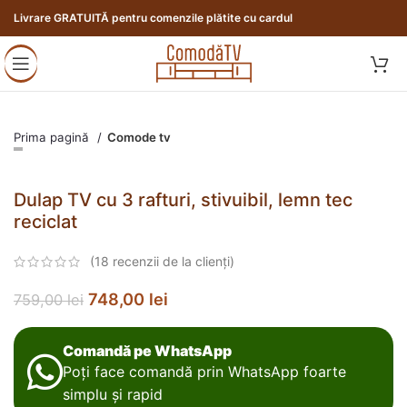
Livrare GRATUITĂ pentru comenzile plătite cu cardul
Prima pagină
Comode tv
Dulap TV cu 3 rafturi, stivuibil, lemn tec
reciclat
(
18
recenzii de la clienți)
748,00
lei
759,00
lei
Comandă pe WhatsApp
Poți face comandă prin WhatsApp foarte
simplu și rapid