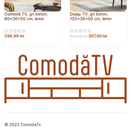
Comodă TV, gri beton,
Dulap TV, gri beton,
80x36x50 cm, lemn
102x36x50 cm, lemn
compozit
prelucrat
296,99
lei
307,00
lei
313,00
lei
© 2023 ComodaTv