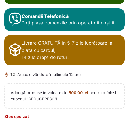
Comandă Telefonică
Poți plasa comenzile prin operatorii noștrii!
Livrare GRATUITĂ în 5-7 zile lucrătoare la
plata cu cardul,
14 zile drept de retur!
12
Articole vândute în ultimele 12 ore
Adaugă produse în valoare de
500,00
lei
pentru a folosi
cuponul "REDUCERE30"!
Stoc epuizat