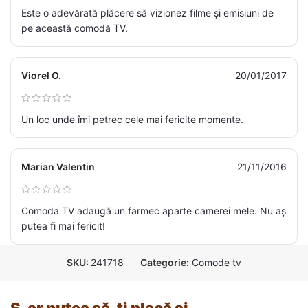
Este o adevărată plăcere să vizionez filme și emisiuni de
pe această comodă TV.
Viorel O.
20/01/2017
Un loc unde îmi petrec cele mai fericite momente.
Marian Valentin
21/11/2016
Comoda TV adaugă un farmec aparte camerei mele. Nu aș
putea fi mai fericit!
SKU:
241718
Categorie:
Comode tv
S-ar putea să-ți placă și…