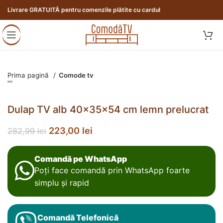
Livrare GRATUITĂ pentru comenzile plătite cu cardul
Prima pagină
Comode tv
Dulap TV alb 40x35x54 cm lemn prelucrat
223,00
lei
282,99
lei
Comandă pe WhatsApp
Poți face comandă prin WhatsApp foarte
simplu și rapid
Comandă Telefonică