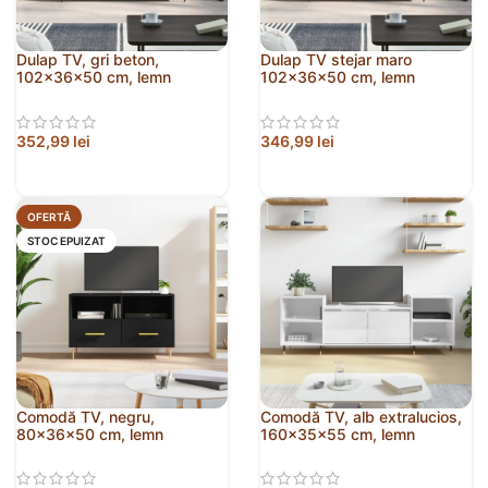
Dulap TV, gri beton,
Dulap TV stejar maro
102x36x50 cm, lemn
102x36x50 cm, lemn
prelucrat
prelucrat
352,99
lei
346,99
lei
OFERTĂ
STOC EPUIZAT
Comodă TV, negru,
Comodă TV, alb extralucios,
80x36x50 cm, lemn
160x35x55 cm, lemn
prelucrat
prelucrat