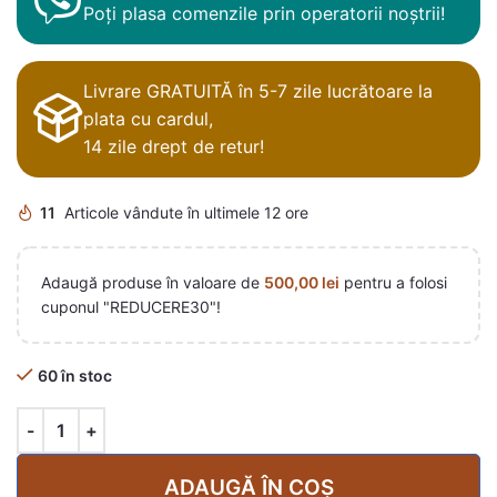
Poți plasa comenzile prin operatorii noștrii!
Livrare GRATUITĂ în 5-7 zile lucrătoare la
plata cu cardul,
14 zile drept de retur!
11
Articole vândute în ultimele 12 ore
Adaugă produse în valoare de
500,00
lei
pentru a folosi
cuponul "REDUCERE30"!
60 în stoc
ADAUGĂ ÎN COȘ