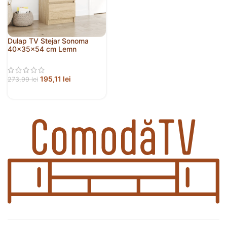
Dulap TV Stejar Sonoma
40x35x54 cm Lemn
prelucrat
195,11
lei
273,99
lei