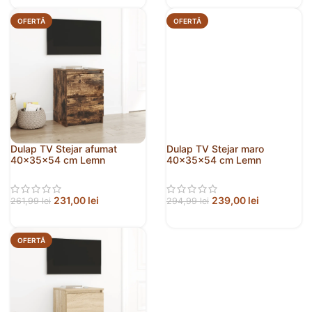
OFERTĂ
OFERTĂ
Dulap TV Stejar afumat
Dulap TV Stejar maro
40x35x54 cm Lemn
40x35x54 cm Lemn
prelucrat
prelucrat
231,00
lei
239,00
lei
261,99
lei
294,99
lei
OFERTĂ