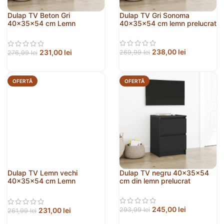
Dulap TV Beton Gri
Dulap TV Gri Sonoma
40x35x54 cm Lemn
40x35x54 cm lemn prelucrat
prelucrat
238,00
lei
231,00
lei
269,99
lei
276,99
lei
OFERTĂ
OFERTĂ
Dulap TV Lemn vechi
Dulap TV negru 40x35x54
40x35x54 cm Lemn
cm din lemn prelucrat
prelucrat
245,00
lei
231,00
lei
293,99
lei
261,99
lei