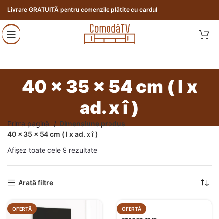
Livrare GRATUITĂ pentru comenzile plătite cu cardul
40 x 35 x 54 cm ( l x
ad. x î )
Prima pagină
Dimensiune produs
40 x 35 x 54 cm ( l x ad. x î )
Afișez toate cele 9 rezultate
Arată filtre
OFERTĂ
OFERTĂ