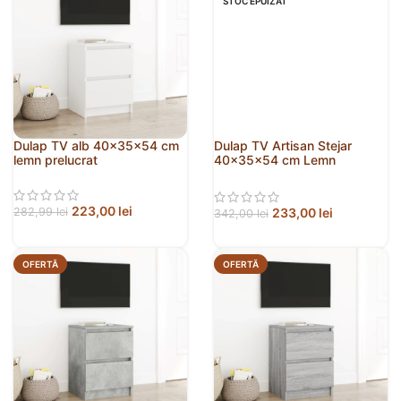
STOC EPUIZAT
Dulap TV alb 40x35x54 cm
Dulap TV Artisan Stejar
lemn prelucrat
40x35x54 cm Lemn
prelucrat
223,00
lei
233,00
lei
282,99
lei
342,00
lei
OFERTĂ
OFERTĂ