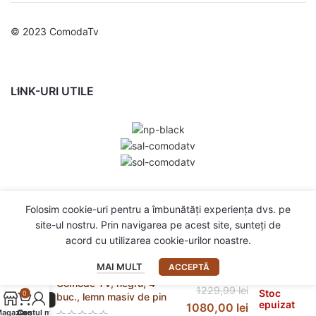
© 2023 ComodaTv
LINK-URI UTILE
Folosim cookie-uri pentru a îmbunătăți experiența dvs. pe
site-ul nostru. Prin navigarea pe acest site, sunteți de
acord cu utilizarea cookie-urilor noastre.
MAI MULT
ACCEPTĂ
Comode TV, negru, 4
1229,99
lei
Stoc
0
buc., lemn masiv de pin
epuizat
1080,00
lei
agazin
Contul meu
Coș