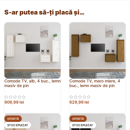
S-ar putea să-ți placă și…
Comode TV, alb, 4 buc., lemn
Comode TV, maro miere, 4
masiv de pin
buc., lemn masiv de pin
906,99
lei
629,99
lei
OFERTĂ
OFERTĂ
STOC EPUIZAT
STOC EPUIZAT