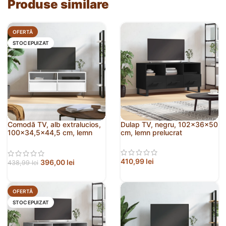
Produse similare
OFERTĂ
STOC EPUIZAT
Comodă TV, alb extralucios,
Dulap TV, negru, 102x36x50
100×34,5×44,5 cm, lemn
cm, lemn prelucrat
prelucrat
410,99
lei
396,00
lei
438,99
lei
OFERTĂ
STOC EPUIZAT