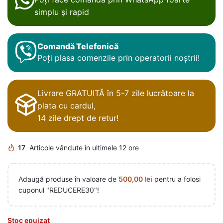
simplu și rapid
Comandă Telefonică
Poți plasa comenzile prin operatorii noștrii!
Livrare GRATUITĂ în 5-7 zile lucrătoare la
plata cu cardul,
14 zile drept de retur!
17
Articole vândute în ultimele 12 ore
Adaugă produse în valoare de
500,00
lei
pentru a folosi
cuponul "REDUCERE30"!
Stoc epuizat