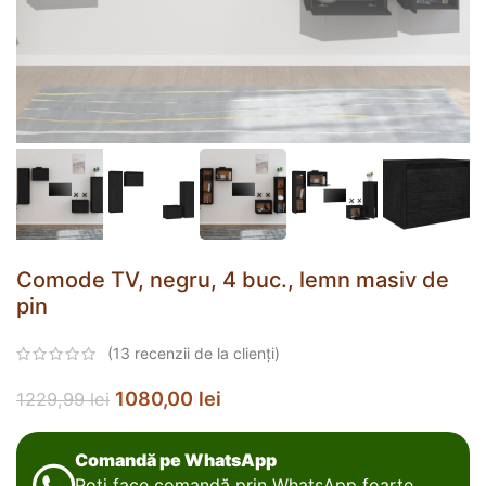
Comode TV, negru, 4 buc., lemn masiv de
pin
(
13
recenzii de la clienți)
1080,00
lei
1229,99
lei
Comandă pe WhatsApp
Poți face comandă prin WhatsApp foarte