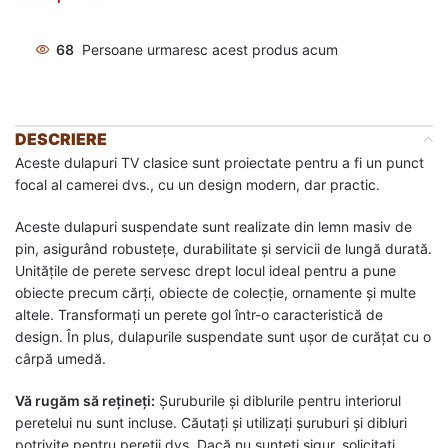
68
Persoane urmaresc acest produs acum
DESCRIERE
Aceste dulapuri TV clasice sunt proiectate pentru a fi un punct
focal al camerei dvs., cu un design modern, dar practic.
Aceste dulapuri suspendate sunt realizate din lemn masiv de
pin, asigurând robustețe, durabilitate și servicii de lungă durată.
Unitățile de perete servesc drept locul ideal pentru a pune
obiecte precum cărți, obiecte de colecție, ornamente și multe
altele. Transformaţi un perete gol într-o caracteristică de
design. În plus, dulapurile suspendate sunt ușor de curățat cu o
cârpă umedă.
Vă rugăm să rețineți:
Şuruburile și diblurile pentru interiorul
peretelui nu sunt incluse. Căutați și utilizați șuruburi și dibluri
potrivite pentru pereții dvs. Dacă nu sunteți sigur, solicitați