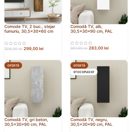
Comode TV, 2 buc., stejar
Comodă TV, alb,
fumuriu, 30,5x30x60 cm
30,5x30x90 cm, PAL
lemn prelucrat
283,00
lei
299,00
lei
361,99
lei
304,00
lei
OFERTĂ
OFERTĂ
STOC EPUIZAT
Comodă TV, gri beton,
Comodă TV, negru,
30,5x30x90 cm, PAL
30,5x30x90 cm, PAL