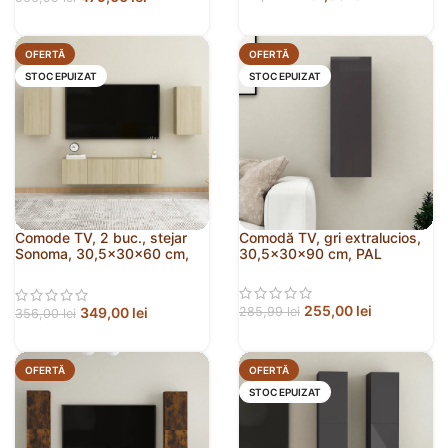
OFERTĂ
OFERTĂ
STOC EPUIZAT
STOC EPUIZAT
Comode TV, 2 buc., stejar
Comodă TV, gri extralucios,
Sonoma, 30,5x30x60 cm,
30,5x30x90 cm, PAL
PAL
255,00
lei
349,00
lei
285,99
lei
356,00
lei
OFERTĂ
OFERTĂ
STOC EPUIZAT