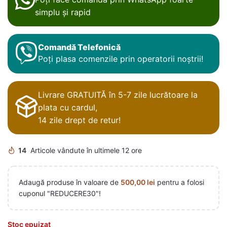
simplu și rapid
Comandă Telefonică
Poți plasa comenzile prin operatorii noștrii!
Livrare GRATUITĂ în 5-7 zile lucrătoare la
plata cu cardul,
14 zile drept de retur!
14
Articole vândute în ultimele 12 ore
Adaugă produse în valoare de
500,00
lei
pentru a folosi
cuponul "REDUCERE30"!
Stoc epuizat