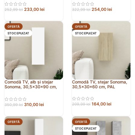
233,00
lei
254,00
lei
252,99
lei
322,99
lei
OFERTĂ
OFERTĂ
STOC EPUIZAT
STOC EPUIZAT
Comodă TV, alb și stejar
Comodă TV, stejar Sonoma,
Sonoma, 30,5x30x90 cm,
30,5x30x60 cm, PAL
PAL
164,00
lei
310,00
lei
209,99
lei
350,99
lei
OFERTĂ
OFERTĂ
STOC EPUIZAT