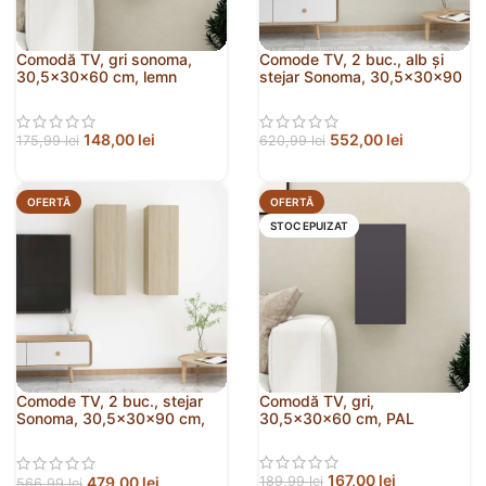
Comodă TV, gri sonoma,
Comode TV, 2 buc., alb și
30,5x30x60 cm, lemn
stejar Sonoma, 30,5x30x90
prelucrat
cm, PAL
148,00
lei
552,00
lei
175,99
lei
620,99
lei
OFERTĂ
OFERTĂ
STOC EPUIZAT
Comode TV, 2 buc., stejar
Comodă TV, gri,
Sonoma, 30,5x30x90 cm,
30,5x30x60 cm, PAL
PAL
167,00
lei
479,00
lei
189,99
lei
566,99
lei