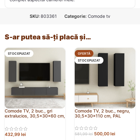
SKU:
803361
Categorie:
Comode tv
S-ar putea să-ți placă și…
STOC EPUIZAT
OFERTĂ
STOC EPUIZAT
Comode TV, 2 buc., gri
Comode TV, 2 buc., negru,
extralucios, 30,5x30x60 cm,
30,5x30x110 cm, PAL
PAL
500,00
lei
432,99
lei
581,99
lei