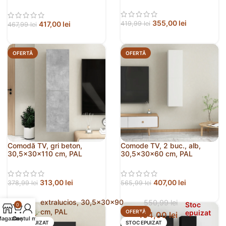
PAL
355,00
lei
417,00
lei
419,99
lei
467,99
lei
OFERTĂ
OFERTĂ
Comodă TV, gri beton,
Comode TV, 2 buc., alb,
30,5x30x110 cm, PAL
30,5x30x60 cm, PAL
313,00
lei
407,00
lei
378,99
lei
565,99
lei
Comode TV, 2 buc., gri
extralucios, 30,5x30x90
550,99
lei
Stoc
0
cm, PAL
OFERTĂ
OFERTĂ
epuizat
494,00
lei
agazin
Contul meu
Coș
STOC EPUIZAT
STOC EPUIZAT