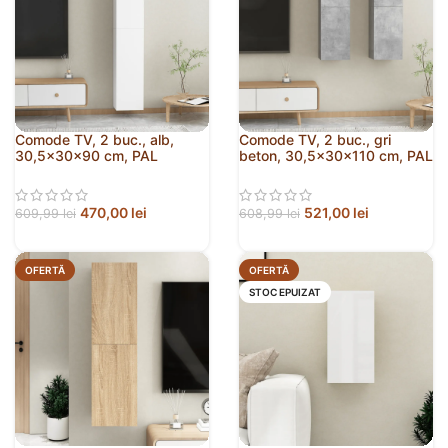
Comode TV, 2 buc., alb,
Comode TV, 2 buc., gri
30,5x30x90 cm, PAL
beton, 30,5x30x110 cm, PAL
470,00
lei
521,00
lei
609,99
lei
608,99
lei
OFERTĂ
OFERTĂ
STOC EPUIZAT