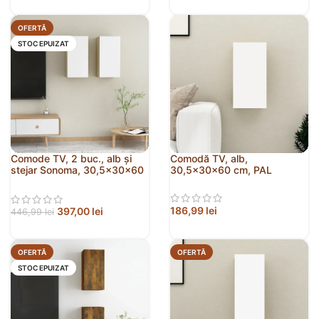
OFERTĂ
STOC EPUIZAT
Comode TV, 2 buc., alb și
Comodă TV, alb,
stejar Sonoma, 30,5x30x60
30,5x30x60 cm, PAL
cm, PAL
186,99
lei
397,00
lei
446,99
lei
OFERTĂ
OFERTĂ
STOC EPUIZAT