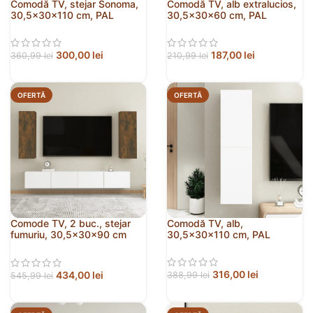
Comodă TV, stejar Sonoma,
Comodă TV, alb extralucios,
30,5x30x110 cm, PAL
30,5x30x60 cm, PAL
300,00
lei
187,00
lei
360,99
lei
210,99
lei
OFERTĂ
OFERTĂ
Comode TV, 2 buc., stejar
Comodă TV, alb,
fumuriu, 30,5x30x90 cm
30,5x30x110 cm, PAL
lemn prelucrat
316,00
lei
434,00
lei
388,99
lei
545,99
lei