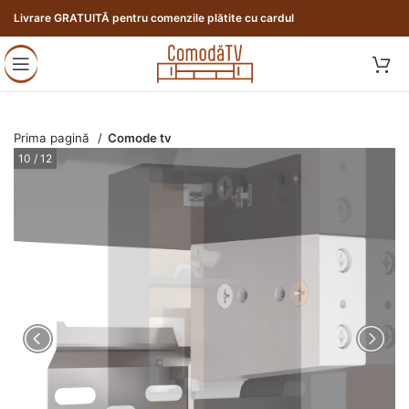
Livrare GRATUITĂ pentru comenzile plătite cu cardul
Prima pagină
Comode tv
10 / 12