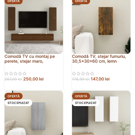
OFERTĂ
OFERTĂ
Comodă TV cu montaj pe
Comodă TV, stejar fumuriu,
perete, stejar maro,
30,5x30x60 cm, lemn
30,5x30x110 cm
prelucrat
250,00
lei
147,00
lei
267,00
lei
178,99
lei
OFERTĂ
OFERTĂ
STOC EPUIZAT
STOC EPUIZAT