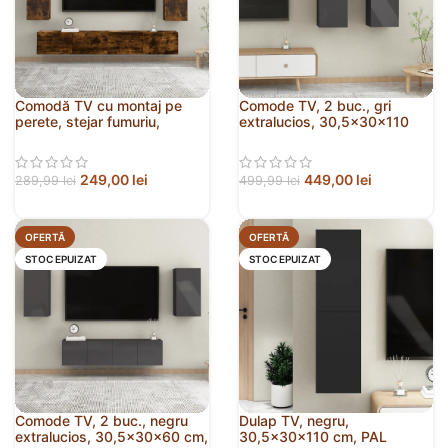
Comodă TV cu montaj pe
Comode TV, 2 buc., gri
perete, stejar fumuriu,
extralucios, 30,5x30x110
30,5x30x110 cm
cm, PAL
249,00
lei
449,00
lei
289,99
lei
499,99
lei
OFERTĂ
OFERTĂ
STOC EPUIZAT
STOC EPUIZAT
Comode TV, 2 buc., negru
Dulap TV, negru,
extralucios, 30,5x30x60 cm,
30,5x30x110 cm, PAL