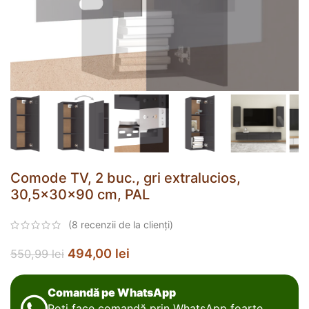
Comode TV, 2 buc., gri extralucios,
30,5x30x90 cm, PAL
(
8
recenzii de la clienți)
494,00
lei
550,99
lei
Comandă pe WhatsApp
Poți face comandă prin WhatsApp foarte