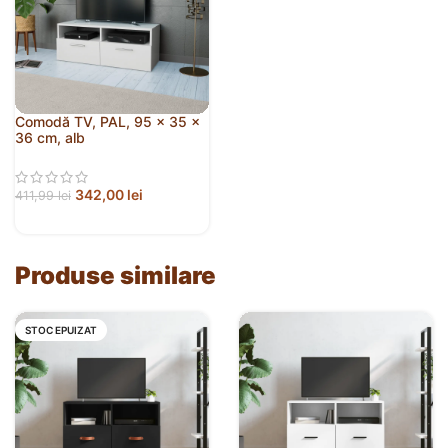
Comodă TV, PAL, 95 x 35 x
36 cm, alb
342,00
lei
411,99
lei
Produse similare
STOC EPUIZAT