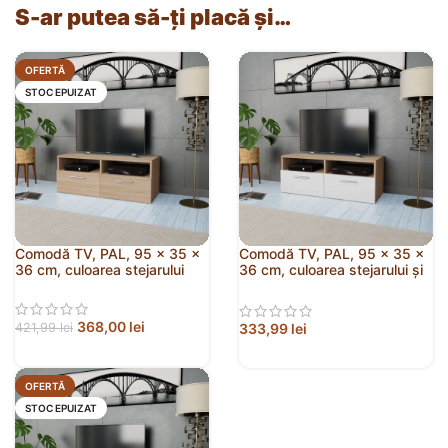
S-ar putea să-ți placă și…
OFERTĂ
STOC EPUIZAT
Comodă TV, PAL, 95 x 35 x
Comodă TV, PAL, 95 x 35 x
36 cm, culoarea stejarului
36 cm, culoarea stejarului și
alb
368,00
lei
333,99
lei
421,99
lei
OFERTĂ
STOC EPUIZAT