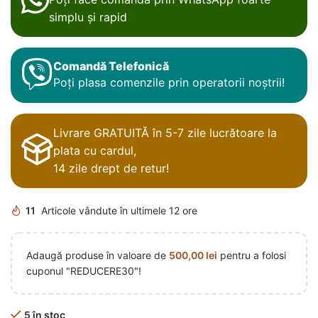
simplu și rapid
Comandă Telefonică
Poți plasa comenzile prin operatorii noștrii!
Livrare GRATUITĂ în 5-7 zile lucrătoare la
plata cu cardul,
14 zile drept de retur!
11
Articole vândute în ultimele 12 ore
Adaugă produse în valoare de
500,00
lei
pentru a folosi
cuponul "REDUCERE30"!
5 în stoc