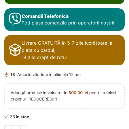
Comandă Telefonică
Poți plasa comenzile prin operatorii noștrii!
Livrare GRATUITĂ în 5-7 zile lucrătoare la
plata cu cardul,
14 zile drept de retur!
18
Articole vândute în ultimele 12 ore
Adaugă produse în valoare de
500,00
lei
pentru a folosi
cuponul "REDUCERE30"!
25 în stoc