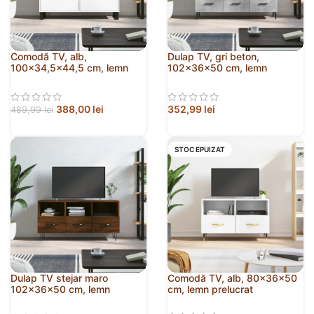
Comodă TV, alb,
Dulap TV, gri beton,
100×34,5×44,5 cm, lemn
102x36x50 cm, lemn
prelucrat
prelucrat
388,00
lei
352,99
lei
489,99
lei
STOC EPUIZAT
Dulap TV stejar maro
Comodă TV, alb, 80x36x50
102x36x50 cm, lemn
cm, lemn prelucrat
prelucrat