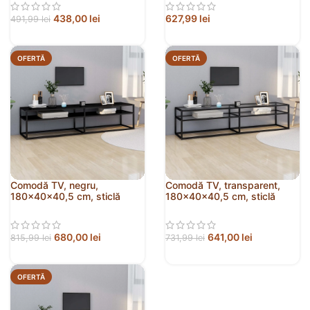
438,00
lei
627,99
lei
491,99
lei
OFERTĂ
OFERTĂ
Comodă TV, negru,
Comodă TV, transparent,
180x40x40,5 cm, sticlă
180x40x40,5 cm, sticlă
securizată
securizată
680,00
lei
641,00
lei
815,99
lei
731,99
lei
OFERTĂ