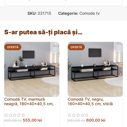
SKU:
331715
Categorie:
Comode tv
S-ar putea să-ți placă și…
OFERTĂ
OFERTĂ
Comodă TV, marmură
Comodă TV, negru,
neagră, 180x40x40,5 cm,
160x40x40,5 cm, sticlă
sticlă securizată
securizată
555,00
lei
600,00
lei
620,99
lei
693,99
lei