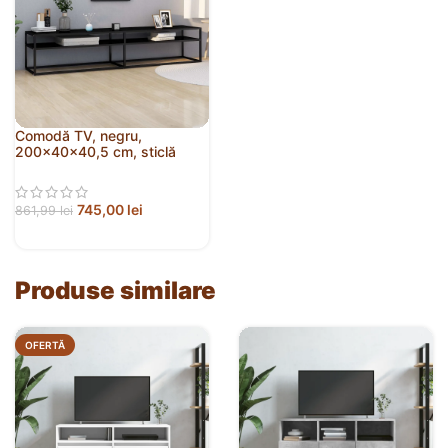
Comodă TV, negru,
200x40x40,5 cm, sticlă
securizată
745,00
lei
861,99
lei
Produse similare
OFERTĂ