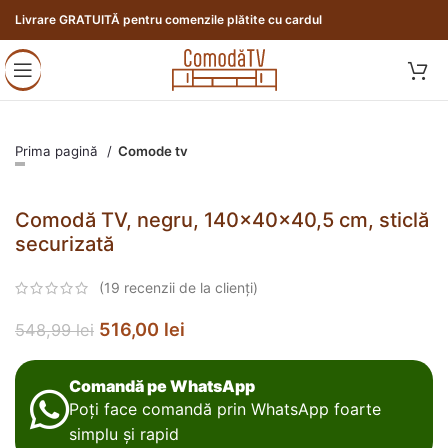
Livrare GRATUITĂ pentru comenzile plătite cu cardul
Prima pagină
Comode tv
Comodă TV, negru, 140x40x40,5 cm, sticlă
securizată
(
19
recenzii de la clienți)
516,00
lei
548,99
lei
Comandă pe WhatsApp
Poți face comandă prin WhatsApp foarte
simplu și rapid