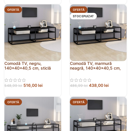
OFERTĂ
OFERTĂ
STOC EPUIZAT
Comodă TV, negru,
Comodă TV, marmură
140x40x40,5 cm, sticlă
neagră, 140x40x40,5 cm,
securizată
sticlă securizată
516,00
lei
438,00
lei
548,99
lei
486,99
lei
OFERTĂ
OFERTĂ