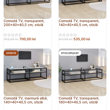
Comodă TV, transparent,
Comodă TV, transparent,
200x40x40,5 cm, sticlă
140x40x40,5 cm, sticlă
securizată
securizată
700,00
lei
535,00
lei
793,99
lei
611,99
lei
OFERTĂ
STOC EPUIZAT
Comodă TV, marmură albă,
Comodă TV, transparent,
140x40x40,5 cm, sticlă
160x40x40,5 cm, sticlă
securizată
securizată