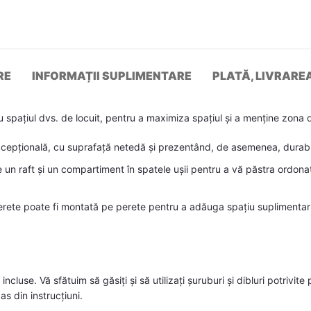
RE
INFORMAȚII SUPLIMENTARE
PLATĂ, LIVRARE
spațiul dvs. de locuit, pentru a maximiza spațiul și a menține zona
xcepțională, cu suprafață netedă și prezentând, de asemenea, durabilita
 un raft și un compartiment în spatele ușii pentru a vă păstra ordonat
rete poate fi montată pe perete pentru a adăuga spațiu suplimentar 
 incluse. Vă sfătuim să găsiți și să utilizați șuruburi și dibluri potrivi
as din instrucțiuni.