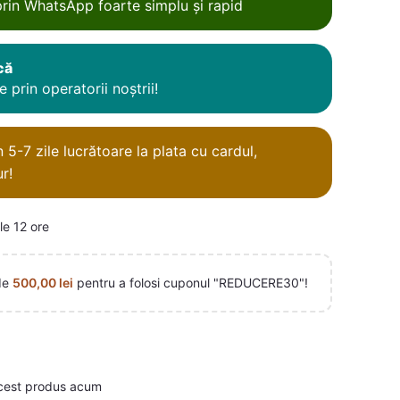
rin WhatsApp foarte simplu și rapid
că
 prin operatorii noștrii!
5-7 zile lucrătoare la plata cu cardul,
r!
le 12 ore
de
500,00
lei
pentru a folosi cuponul "REDUCERE30"!
cest produs acum