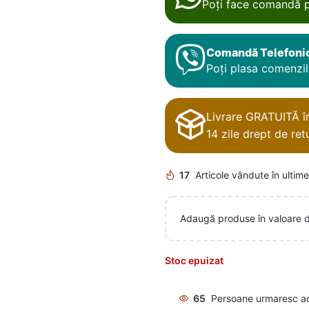
Poți face comandă p
Comandă Telefoni
Poți plasa comenzile
Livrare GRATUITĂ în 
14 zile drept de retu
17
Articole vândute în ultime
Adaugă produse în valoare 
Stoc epuizat
65
Persoane urmaresc a