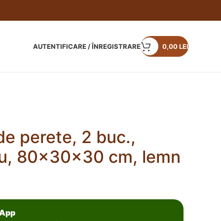
AUTENTIFICARE / ÎNREGISTRARE
0,00
LEI
 perete, 2 buc.,
riu, 80x30x30 cm, lemn
sApp