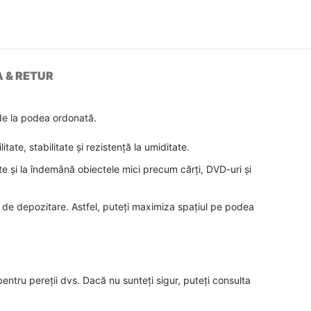
A & RETUR
 de la podea ordonată.
te, stabilitate și rezistență la umiditate.
e și la îndemână obiectele mici precum cărți, DVD-uri și
de depozitare. Astfel, puteți maximiza spațiul pe podea
te pentru pereții dvs. Dacă nu sunteți sigur, puteți consulta