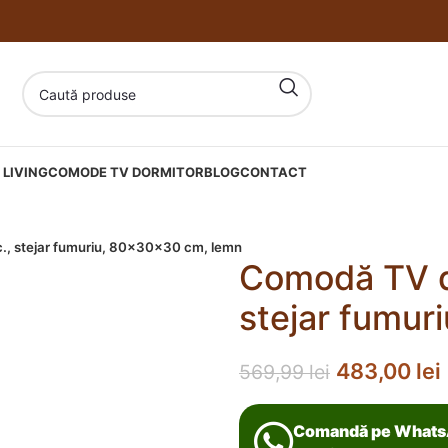
LIVING
COMODE TV DORMITOR
BLOG
CONTACT
., stejar fumuriu, 80x30x30 cm, lemn
Comodă TV de
stejar fumu
483,00
lei
569,99
lei
Comandă pe What