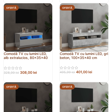
OFERTĂ
OFERTĂ
Comodă TV cu lumini LED,
Comodă TV cu lumini LED, gri
alb extralucios, 80x35x40
beton, 100x35x40 cm
cm
401,00
lei
308,00
lei
495,99
lei
328,99
lei
OFERTĂ
OFERTĂ