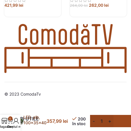
421,99
lei
262,00
lei
264,00
lei
© 2023 ComodaTv
Comodă TV
cu lumini
LED, alb,
LINK-URI UTILE
200
0
357,99
lei
100x35x40
în stoc
agazin
Contul meu
Coș
cm