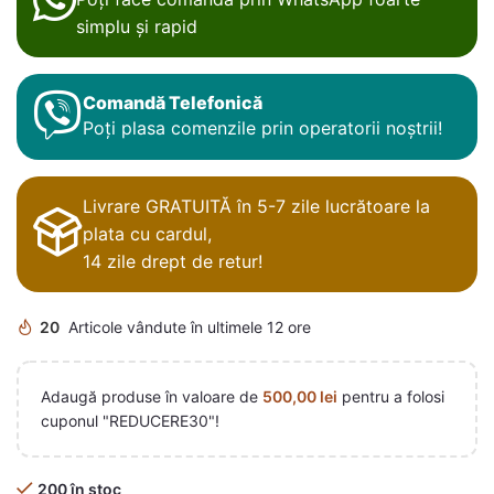
simplu și rapid
Comandă Telefonică
Poți plasa comenzile prin operatorii noștrii!
Livrare GRATUITĂ în 5-7 zile lucrătoare la
plata cu cardul,
14 zile drept de retur!
20
Articole vândute în ultimele 12 ore
Adaugă produse în valoare de
500,00
lei
pentru a folosi
cuponul "REDUCERE30"!
200 în stoc