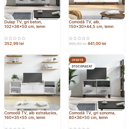
Dulap TV, gri beton,
Comodă TV, alb,
102x36x50 cm, lemn
150x30x44,5 cm, lemn
prelucrat
prelucrat
352,99
lei
441,00
lei
496,99
lei
OFERTĂ
STOC EPUIZAT
Comodă TV, alb extralucios,
Comodă TV, gri sonoma,
160x35x55 cm, lemn
80x36x50 cm, lemn
prelucrat
prelucrat