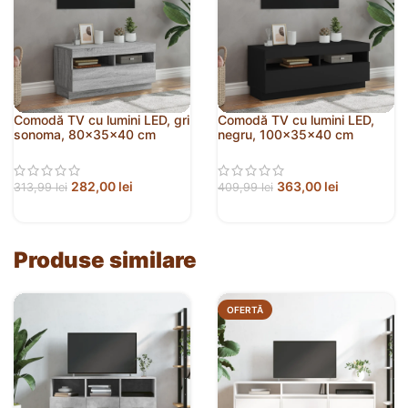
Comodă TV cu lumini LED, gri
Comodă TV cu lumini LED,
sonoma, 80x35x40 cm
negru, 100x35x40 cm
282,00
lei
363,00
lei
313,99
lei
409,99
lei
Produse similare
OFERTĂ