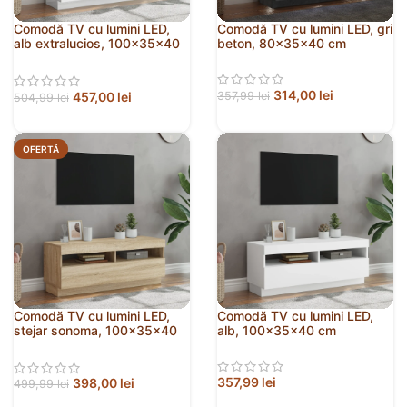
Comodă TV cu lumini LED,
Comodă TV cu lumini LED, gri
alb extralucios, 100x35x40
beton, 80x35x40 cm
cm
314,00
lei
457,00
lei
357,99
lei
504,99
lei
OFERTĂ
Comodă TV cu lumini LED,
Comodă TV cu lumini LED,
stejar sonoma, 100x35x40
alb, 100x35x40 cm
cm
357,99
lei
398,00
lei
499,99
lei