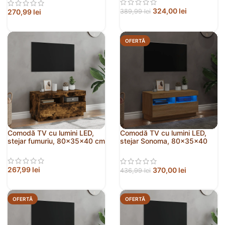
324,00
lei
270,99
lei
389,99
lei
OFERTĂ
Comodă TV cu lumini LED,
Comodă TV cu lumini LED,
stejar fumuriu, 80x35x40 cm
stejar Sonoma, 80x35x40
cm
267,99
lei
370,00
lei
436,99
lei
OFERTĂ
OFERTĂ