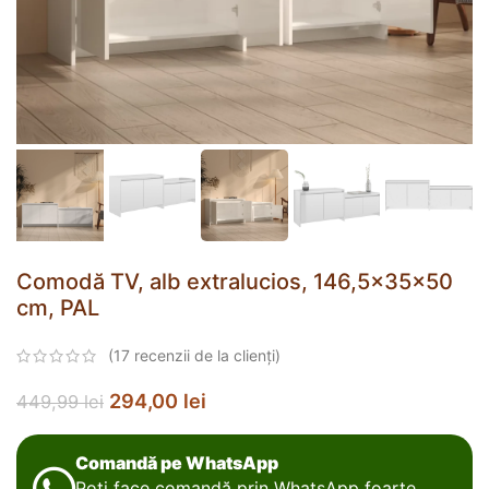
Comodă TV, alb extralucios, 146,5x35x50
cm, PAL
(
17
recenzii de la clienți)
294,00
lei
449,99
lei
Comandă pe WhatsApp
Poți face comandă prin WhatsApp foarte