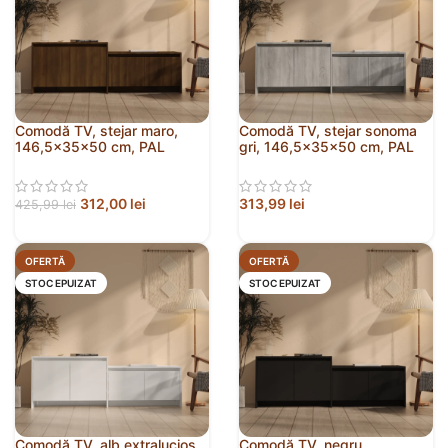
Comodă TV, stejar maro,
Comodă TV, stejar sonoma
146,5x35x50 cm, PAL
gri, 146,5x35x50 cm, PAL
312,00
lei
313,99
lei
425,99
lei
OFERTĂ
OFERTĂ
STOC EPUIZAT
STOC EPUIZAT
Comodă TV, alb extralucios,
Comodă TV, negru,