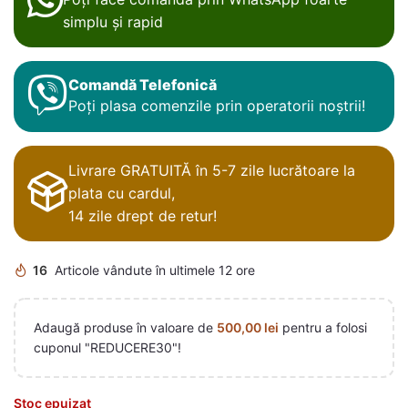
simplu și rapid
Comandă Telefonică
Poți plasa comenzile prin operatorii noștrii!
Livrare GRATUITĂ în 5-7 zile lucrătoare la
plata cu cardul,
14 zile drept de retur!
16
Articole vândute în ultimele 12 ore
Adaugă produse în valoare de
500,00
lei
pentru a folosi
cuponul "REDUCERE30"!
Stoc epuizat