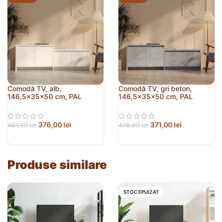
Comodă TV, alb,
Comodă TV, gri beton,
146,5x35x50 cm, PAL
146,5x35x50 cm, PAL
376,00
lei
371,00
lei
481,99
lei
478,99
lei
Produse similare
STOC EPUIZAT