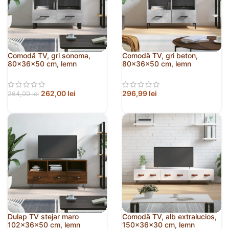
Comodă TV, gri sonoma,
Comodă TV, gri beton,
80x36x50 cm, lemn
80x36x50 cm, lemn
prelucrat
compozit
262,00
lei
296,99
lei
264,00
lei
Dulap TV stejar maro
Comodă TV, alb extralucios,
102x36x50 cm, lemn
150x36x30 cm, lemn