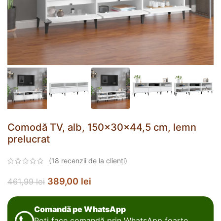
Comodă TV, alb, 150x30x44,5 cm, lemn
prelucrat
(
18
recenzii de la clienți)
389,00
lei
461,99
lei
Comandă pe WhatsApp
Poți face comandă prin WhatsApp foarte