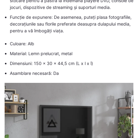
stocare pentru a păstra la îndemână playere DVD, console de
jocuri, dispozitive de streaming și suporturi media.
Funcție de expunere: De asemenea, puteți plasa fotografiile,
decorațiunile sau florile preferate deasupra dulapului media,
pentru a vă îmbogăți viața.
Culoare: Alb
Material: Lemn prelucrat, metal
Dimensiuni: 150 x 30 x 44,5 cm (L x l x î)
Asamblare necesară: Da