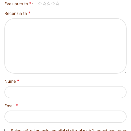
*
Evaluarea ta
*
Recenzia ta
*
Nume
*
Email
Salvează-mi numele, emailul și site-ul web în acest navigator