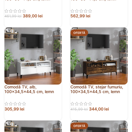
prelucrat
prelucrat
389,00
lei
562,99
lei
461,99
lei
OFERTĂ
Comodă TV, alb,
Comodă TV, stejar fumuriu,
100×34,5×44,5 cm, lemn
100×34,5×44,5 cm, lemn
prelucrat
prelucrat
305,99
lei
344,00
lei
415,99
lei
OFERTĂ