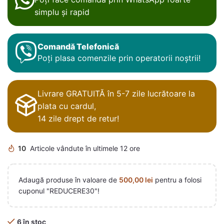
simplu și rapid
Comandă Telefonică
Poți plasa comenzile prin operatorii noștrii!
Livrare GRATUITĂ în 5-7 zile lucrătoare la
plata cu cardul,
14 zile drept de retur!
10
Articole vândute în ultimele 12 ore
Adaugă produse în valoare de
500,00
lei
pentru a folosi
cuponul "REDUCERE30"!
6 în stoc