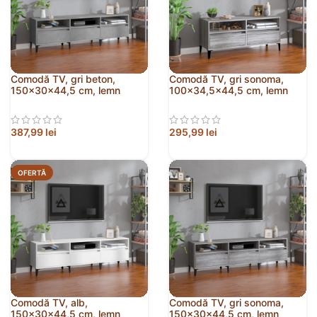
Comodă TV, gri beton,
Comodă TV, gri sonoma,
150x30x44,5 cm, lemn
100×34,5×44,5 cm, lemn
prelucrat
prelucrat
387,99
lei
295,99
lei
OFERTĂ
Comodă TV, alb,
Comodă TV, gri sonoma,
150x30x44,5 cm, lemn
150x30x44,5 cm, lemn