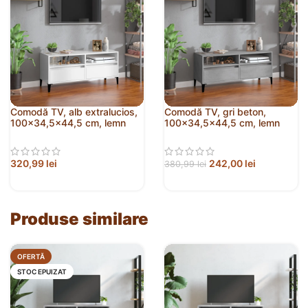
Comodă TV, alb extralucios,
Comodă TV, gri beton,
100×34,5×44,5 cm, lemn
100×34,5×44,5 cm, lemn
prelucrat
prelucrat
320,99
lei
242,00
lei
380,99
lei
Produse similare
OFERTĂ
STOC EPUIZAT