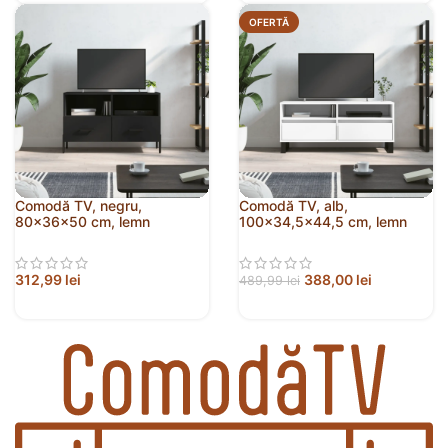
OFERTĂ
Comodă TV, negru,
Comodă TV, alb,
80x36x50 cm, lemn
100×34,5×44,5 cm, lemn
prelucrat
prelucrat
312,99
lei
388,00
lei
489,99
lei