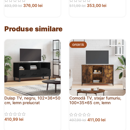
376,00
lei
353,00
lei
493,99
lei
511,99
lei
Produse similare
OFERTĂ
Dulap TV, negru, 102x36x50
Comodă TV, stejar fumuriu,
cm, lemn prelucrat
100x35x65 cm, lemn
compozit
410,99
lei
411,00
lei
497,99
lei