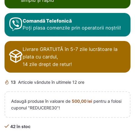
Comandă Telefonică
Poți plasa comenzile prin operatorii noștrii!
Livrare GRATUITĂ în 5-7 zile lucrătoare la
plata cu cardul,
14 zile drept de retur!
13
Articole vândute în ultimele 12 ore
Adaugă produse în valoare de
500,00
lei
pentru a folosi
cuponul "REDUCERE30"!
42 în stoc