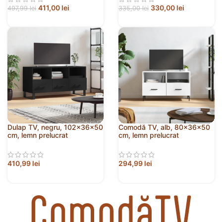
411,00
lei
330,00
lei
497,99
lei
335,00
lei
Dulap TV, negru, 102x36x50
Comodă TV, alb, 80x36x50
cm, lemn prelucrat
cm, lemn prelucrat
410,99
lei
294,99
lei