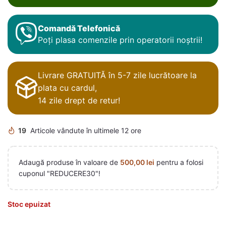
Comandă Telefonică
Poți plasa comenzile prin operatorii noștrii!
Livrare GRATUITĂ în 5-7 zile lucrătoare la
plata cu cardul,
14 zile drept de retur!
19
Articole vândute în ultimele 12 ore
Adaugă produse în valoare de
500,00
lei
pentru a folosi
cuponul "REDUCERE30"!
Stoc epuizat