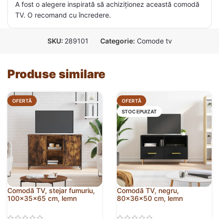
A fost o alegere inspirată să achiziționez această comodă
TV. O recomand cu încredere.
SKU:
289101
Categorie:
Comode tv
Produse similare
OFERTĂ
OFERTĂ
STOC EPUIZAT
Comodă TV, stejar fumuriu,
Comodă TV, negru,
100x35x65 cm, lemn
80x36x50 cm, lemn
compozit
prelucrat